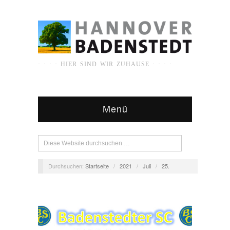
· · · · HIER SIND WIR ZUHAUSE · · · ·
Menü
Durchsuchen:
Startseite
/
2021
/
Juli
/
25.