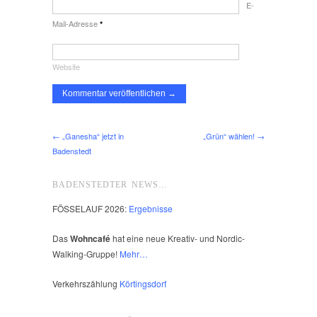
E-
Mail-Adresse
*
Website
← „Ganesha“ jetzt in
„Grün“ wählen! →
Badenstedt
BADENSTEDTER NEWS…
FÖSSELAUF 2026:
Ergebnisse
Das
Wohncafé
hat eine neue Kreativ- und Nordic-
Walking-Gruppe!
Mehr…
Verkehrszählung
Körtingsdorf