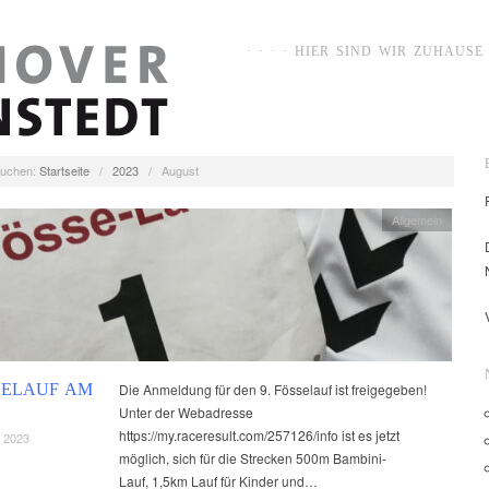
· · · · HIER SIND WIR ZUHAUSE ·
uchen:
Startseite
/
2023
/
August
Allgemein
SSELAUF AM
Die Anmeldung für den 9. Fösselauf ist freigegeben!
Unter der Webadresse
https://my.raceresult.com/257126/info ist es jetzt
 2023
möglich, sich für die Strecken 500m Bambini-
Lauf, 1,5km Lauf für Kinder und…