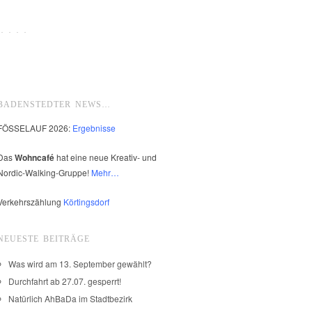
 · · ·
BADENSTEDTER NEWS…
FÖSSELAUF 2026:
Ergebnisse
Das
Wohncafé
hat eine neue Kreativ- und
Nordic-Walking-Gruppe!
Mehr…
Verkehrszählung
Körtingsdorf
NEUESTE BEITRÄGE
Was wird am 13. September gewählt?
Durchfahrt ab 27.07. gesperrt!
Natürlich AhBaDa im Stadtbezirk