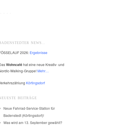
 · · ·
BADENSTEDTER NEWS…
FÖSSELAUF 2026:
Ergebnisse
Das
Wohncafé
hat eine neue Kreativ- und
Nordic-Walking-Gruppe!
Mehr…
Verkehrszählung
Körtingsdorf
NEUESTE BEITRÄGE
Neue Fahrrad-Service-Station für
Badenstedt (Körtingsdorf)!
Was wird am 13. September gewählt?