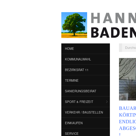
Durchs
HOME
KOMMUNALWAHL
BEZIRKSRAT 11
TERMINE
SANIERUNGSBEIRAT
SPORT & FREIZEIT
BAUAR
VERKEHR / BAUSTELLEN
KÖRTI
ENDLI
EINKAUFEN
ABGES
SERVICE
!