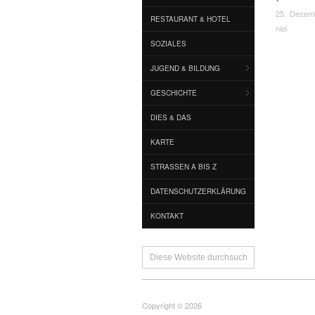
25. Dezem
RESTAURANT & HOTEL
niol
SOZIALES
JUGEND & BILDUNG
GESCHICHTE
DIES & DAS
KARTE
STRASSEN A BIS Z
DATENSCHUTZERKLÄRUNG
KONTAKT
Copyright © 2026