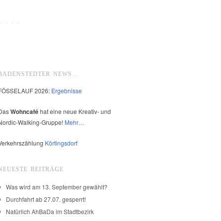
 · · ·
BADENSTEDTER NEWS…
FÖSSELAUF 2026:
Ergebnisse
Das
Wohncafé
hat eine neue Kreativ- und
Nordic-Walking-Gruppe!
Mehr…
Verkehrszählung
Körtingsdorf
NEUESTE BEITRÄGE
Was wird am 13. September gewählt?
Durchfahrt ab 27.07. gesperrt!
Natürlich AhBaDa im Stadtbezirk