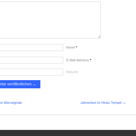
Name
*
E-Mail-Adresse
*
Website
he Warnsignale
Jahresfest im Hindu Tempel →