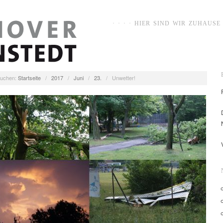
· · · · HIER SIND WIR ZUHAUSE ·
uchen:
Startseite
/
2017
/
Juni
/
23.
/
Unwetter!