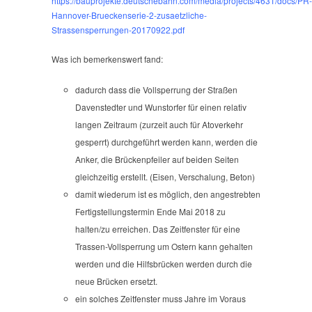
https://bauprojekte.deutschebahn.com/media/projects/4631/docs/PR-
Hannover-Brueckenserie-2-zusaetzliche-
Strassensperrungen-20170922.pdf
Was ich bemerkenswert fand:
dadurch dass die Vollsperrung der Straßen
Davenstedter und Wunstorfer für einen relativ
langen Zeitraum (zurzeit auch für Atoverkehr
gesperrt) durchgeführt werden kann, werden die
Anker, die Brückenpfeiler auf beiden Seiten
gleichzeitig erstellt. (Eisen, Verschalung, Beton)
damit wiederum ist es möglich, den angestrebten
Fertigstellungstermin Ende Mai 2018 zu
halten/zu erreichen. Das Zeitfenster für eine
Trassen-Vollsperrung um Ostern kann gehalten
werden und die Hilfsbrücken werden durch die
neue Brücken ersetzt.
ein solches Zeitfenster muss Jahre im Voraus