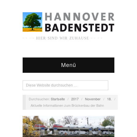
· · · · HIER SIND WIR ZUHAUSE · · · ·
Menü
Durchsuchen:
Startseite
/
2017
/
November
/
18.
/
Aktuelle Informationen zum Brückenbau der Bahn