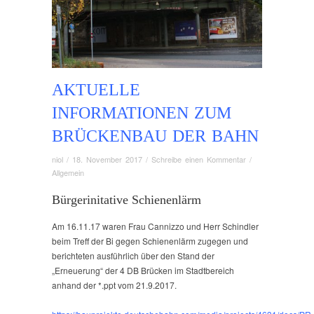
AKTUELLE
INFORMATIONEN ZUM
BRÜCKENBAU DER BAHN
niol
/
18. November 2017
/
Schreibe einen Kommentar
/
Allgemein
Bürgerinitative Schienenlärm
Am 16.11.17 waren Frau Cannizzo und Herr Schindler
beim Treff der Bi gegen Schienenlärm zugegen und
berichteten ausführlich über den Stand der
„Erneuerung“ der 4 DB Brücken im Stadtbereich
anhand der *.ppt vom 21.9.2017.