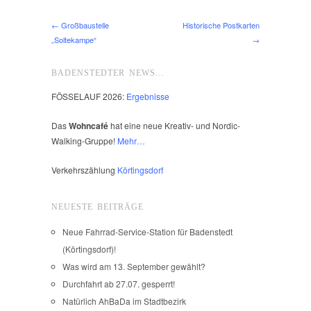
← Großbaustelle
Historische Postkarten
„Soltekampe“
→
BADENSTEDTER NEWS…
FÖSSELAUF 2026:
Ergebnisse
Das
Wohncafé
hat eine neue Kreativ- und Nordic-
Walking-Gruppe!
Mehr…
Verkehrszählung
Körtingsdorf
NEUESTE BEITRÄGE
Neue Fahrrad-Service-Station für Badenstedt
(Körtingsdorf)!
Was wird am 13. September gewählt?
Durchfahrt ab 27.07. gesperrt!
Natürlich AhBaDa im Stadtbezirk