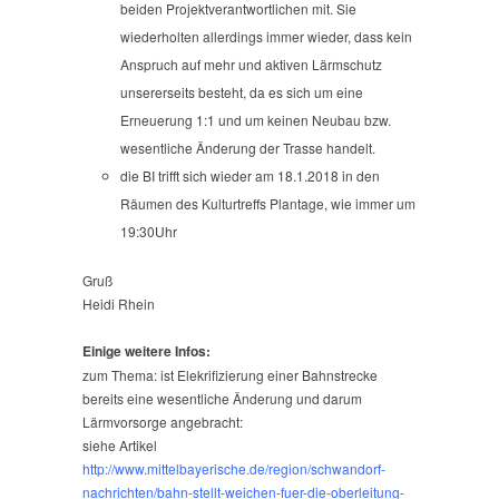
beiden Projektverantwortlichen mit. Sie
wiederholten allerdings immer wieder, dass kein
Anspruch auf mehr und aktiven Lärmschutz
unsererseits besteht, da es sich um eine
Erneuerung 1:1 und um keinen Neubau bzw.
wesentliche Änderung der Trasse handelt.
die BI trifft sich wieder am 18.1.2018 in den
Räumen des Kulturtreffs Plantage, wie immer um
19:30Uhr
Gruß
Heidi Rhein
Einige weitere Infos:
zum Thema: ist Elekrifizierung einer Bahnstrecke
bereits eine wesentliche Änderung und darum
Lärmvorsorge angebracht:
siehe Artikel
http://www.mittelbayerische.de/region/schwandorf-
nachrichten/bahn-stellt-weichen-fuer-die-oberleitung-