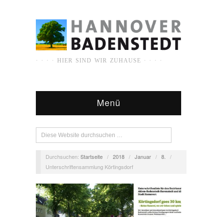
· · · · HIER SIND WIR ZUHAUSE · · · ·
Menü
Durchsuchen:
Startseite
/
2018
/
Januar
/
8.
/
Unterschriftensammlung Körtingsdorf