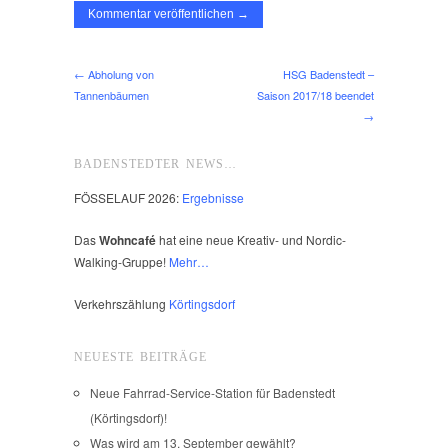
← Abholung von
HSG Badenstedt –
Tannenbäumen
Saison 2017/18 beendet
→
BADENSTEDTER NEWS…
FÖSSELAUF 2026:
Ergebnisse
Das
Wohncafé
hat eine neue Kreativ- und Nordic-
Walking-Gruppe!
Mehr…
Verkehrszählung
Körtingsdorf
NEUESTE BEITRÄGE
Neue Fahrrad-Service-Station für Badenstedt
(Körtingsdorf)!
Was wird am 13. September gewählt?