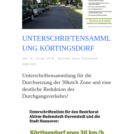
UNTERSCHRIFTENSAMML
UNG KÖRTINGSDORF
niol
/
8. Januar 2018
/
Schreibe einen Kommentar
/
Allgemein
Unterschriftensammlung für die
Durchsetzung der 30km/h Zone und eine
deutliche Reduktion des
Durchgangsverkehrs!