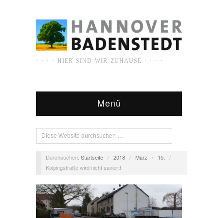
· · · · HIER SIND WIR ZUHAUSE · · · ·
Menü
Durchsuchen:
Startseite
/
2018
/
März
/
15.
/
Kolpingstraße wird nicht saniert!