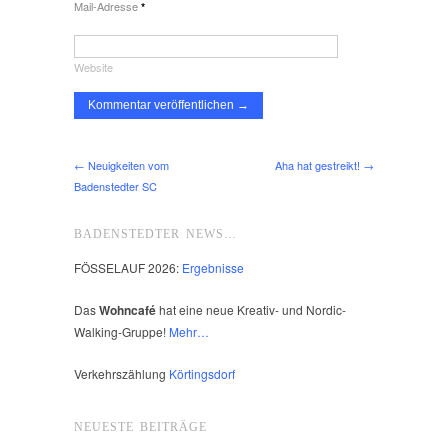
Mail-Adresse
*
Website
← Neuigkeiten vom
Aha hat gestreikt! →
Badenstedter SC
BADENSTEDTER NEWS…
FÖSSELAUF 2026:
Ergebnisse
Das
Wohncafé
hat eine neue Kreativ- und Nordic-
Walking-Gruppe!
Mehr…
Verkehrszählung
Körtingsdorf
NEUESTE BEITRÄGE