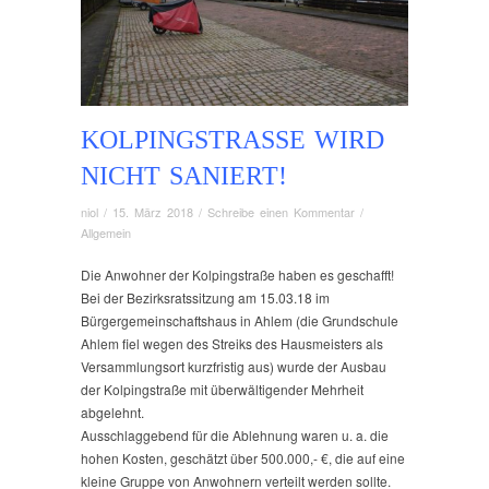
KOLPINGSTRASSE WIRD N
ICHT SANIERT!
niol
/
15. März 2018
/
Schreibe einen Kommentar
/
Allgemein
Die Anwohner der Kolpingstraße haben es geschafft!
Bei der Bezirksratssitzung am 15.03.18 im
Bürgergemeinschaftshaus in Ahlem (die Grundschule
Ahlem fiel wegen des Streiks des Hausmeisters als
Versammlungsort kurzfristig aus) wurde der Ausbau
der Kolpingstraße mit überwältigender Mehrheit
abgelehnt.
Ausschlaggebend für die Ablehnung waren u. a. die
hohen Kosten, geschätzt über 500.000,- €, die auf eine
kleine Gruppe von Anwohnern verteilt werden sollte.