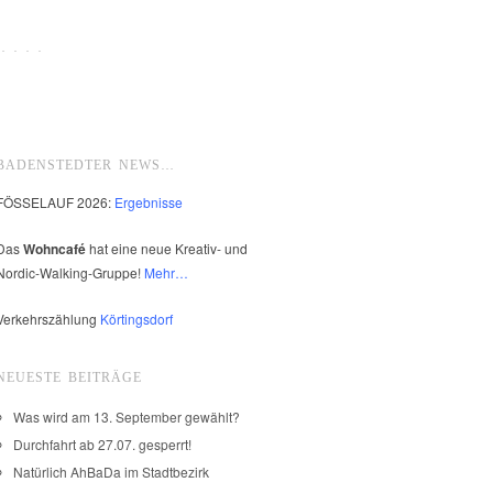
 · · ·
BADENSTEDTER NEWS…
FÖSSELAUF 2026:
Ergebnisse
Das
Wohncafé
hat eine neue Kreativ- und
Nordic-Walking-Gruppe!
Mehr…
Verkehrszählung
Körtingsdorf
NEUESTE BEITRÄGE
Was wird am 13. September gewählt?
Durchfahrt ab 27.07. gesperrt!
Natürlich AhBaDa im Stadtbezirk