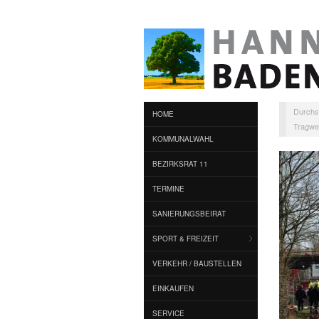
Durchs
HOME
Tragwe
KOMMUNALWAHL
BEZIRKSRAT 11
TERMINE
SANIERUNGSBEIRAT
SPORT & FREIZEIT
VERKEHR / BAUSTELLEN
EINKAUFEN
SERVICE