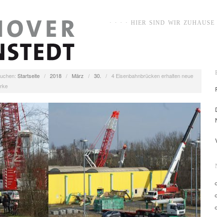
· · · · HIER SIND WIR ZUHAUSE ·
uchen:
Startseite
/
2018
/
März
/
30.
/
4 Eisenbahnbrücken erhalten neue
rke