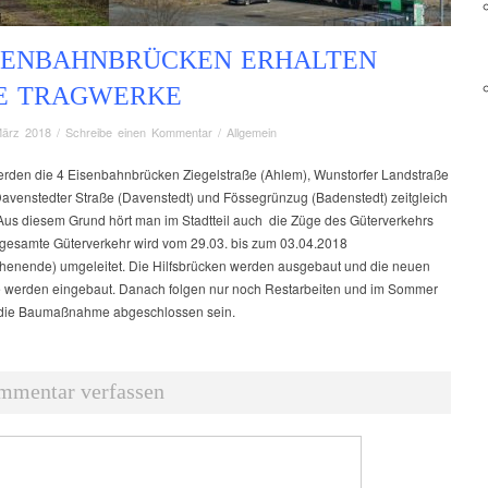
ISENBAHNBRÜCKEN ERHALTEN
E TRAGWERKE
März 2018
/
Schreibe einen Kommentar
/
Allgemein
werden die 4 Eisenbahnbrücken Ziegelstraße (Ahlem), Wunstorfer Landstraße
Davenstedter Straße (Davenstedt) und Fössegrünzug (Badenstedt) zeitgleich
 Aus diesem Grund hört man im Stadtteil auch die Züge des Güterverkehrs
r gesamte Güterverkehr wird vom 29.03. bis zum 03.04.2018
henende) umgeleitet. Die Hilfsbrücken werden ausgebaut und die neuen
 werden eingebaut. Danach folgen nur noch Restarbeiten und im Sommer
 die Baumaßnahme abgeschlossen sein.
mmentar verfassen