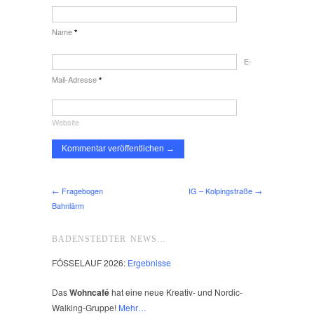
Name
*
E-
Mail-Adresse
*
Website
← Fragebogen
IG – Kolpingstraße →
Bahnlärm
BADENSTEDTER NEWS…
FÖSSELAUF 2026:
Ergebnisse
Das
Wohncafé
hat eine neue Kreativ- und Nordic-
Walking-Gruppe!
Mehr…