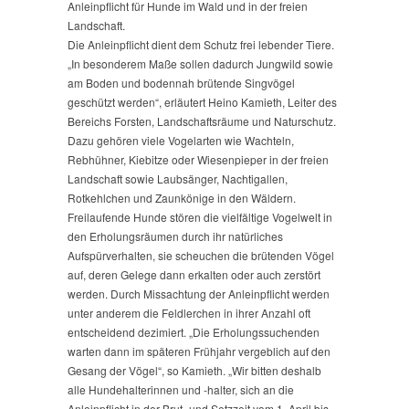
Anleinpflicht für Hunde im Wald und in der freien
Landschaft.
Die Anleinpflicht dient dem Schutz frei lebender Tiere.
„In besonderem Maße sollen dadurch Jungwild sowie
am Boden und bodennah brütende Singvögel
geschützt werden“, erläutert Heino Kamieth, Leiter des
Bereichs Forsten, Landschaftsräume und Naturschutz.
Dazu gehören viele Vogelarten wie Wachteln,
Rebhühner, Kiebitze oder Wiesenpieper in der freien
Landschaft sowie Laubsänger, Nachtigallen,
Rotkehlchen und Zaunkönige in den Wäldern.
Freilaufende Hunde stören die vielfältige Vogelwelt in
den Erholungsräumen durch ihr natürliches
Aufspürverhalten, sie scheuchen die brütenden Vögel
auf, deren Gelege dann erkalten oder auch zerstört
werden. Durch Missachtung der Anleinpflicht werden
unter anderem die Feldlerchen in ihrer Anzahl oft
entscheidend dezimiert. „Die Erholungssuchenden
warten dann im späteren Frühjahr vergeblich auf den
Gesang der Vögel“, so Kamieth. „Wir bitten deshalb
alle Hundehalterinnen und -halter, sich an die
Anleinpflicht in der Brut- und Setzzeit vom 1. April bis