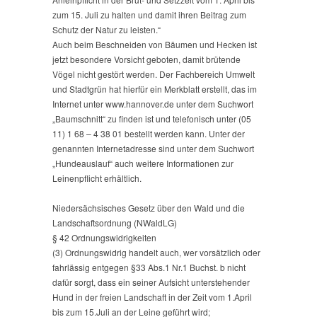
zum 15. Juli zu halten und damit ihren Beitrag zum
Schutz der Natur zu leisten.“
Auch beim Beschneiden von Bäumen und Hecken ist
jetzt besondere Vorsicht geboten, damit brütende
Vögel nicht gestört werden. Der Fachbereich Umwelt
und Stadtgrün hat hierfür ein Merkblatt erstellt, das im
Internet unter www.hannover.de unter dem Suchwort
„Baumschnitt“ zu finden ist und telefonisch unter (05
11) 1 68 – 4 38 01 bestellt werden kann. Unter der
genannten Internetadresse sind unter dem Suchwort
„Hundeauslauf“ auch weitere Informationen zur
Leinenpflicht erhältlich.
Niedersächsisches Gesetz über den Wald und die
Landschaftsordnung (NWaldLG)
§ 42 Ordnungswidrigkeiten
(3) Ordnungswidrig handelt auch, wer vorsätzlich oder
fahrlässig entgegen §33 Abs.1 Nr.1 Buchst. b nicht
dafür sorgt, dass ein seiner Aufsicht unterstehender
Hund in der freien Landschaft in der Zeit vom 1.April
bis zum 15.Juli an der Leine geführt wird;