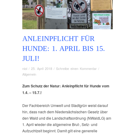
ANLEINPFLICHT FÜR
HUNDE: 1. APRIL BIS 15.
JULI!
niol
/
25. April 2018
/
Schreibe einen Kommentar
/
Allgemein
Zum Schutz der Natur: Anleinpflicht für Hunde vom
1.4. – 15.7.!
Der Fachbereich Umwelt und Stadtgrün weist darauf
hin, dass nach dem Niedersächsischen Gesetz über
den Wald und die Landschaftsordnung (NWaldLG) am
1. April wieder die allgemeine Brut-, Setz- und
Aufzuchtzeit beginnt. Damit gilt eine generelle