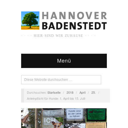
· · · · HIER SIND WIR ZUHAUSE · · · ·
Menü
Durchsuchen:
Startseite
/
2018
/
April
/
25.
/
Anleinpflicht für Hunde: 1. April bis 15. Juli!