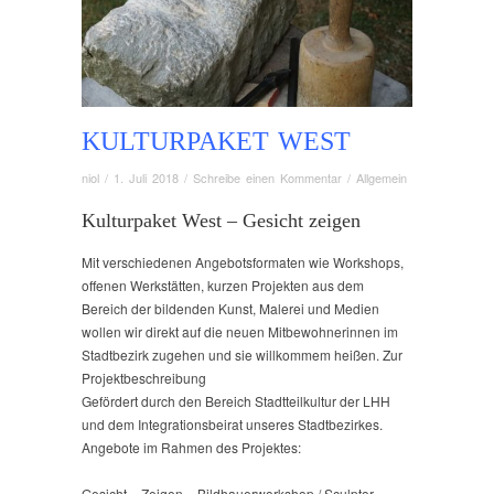
KULTURPAKET WEST
niol
/
1. Juli 2018
/
Schreibe einen Kommentar
/
Allgemein
Kulturpaket West – Gesicht zeigen
Mit verschiedenen Angebotsformaten wie Workshops,
offenen Werkstätten, kurzen Projekten aus dem
Bereich der bildenden Kunst, Malerei und Medien
wollen wir direkt auf die neuen Mitbewohnerinnen im
Stadtbezirk zugehen und sie willkommem heißen. Zur
Projektbeschreibung
Gefördert durch den Bereich Stadtteilkultur der LHH
und dem Integrationsbeirat unseres Stadtbezirkes.
Angebote im Rahmen des Projektes:
Gesicht – Zeigen – Bildhauerworkshop / Sculptor