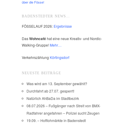
über die Fösse!
BADENSTEDTER NEWS…
FÖSSELAUF 2026:
Ergebnisse
Das
Wohncafé
hat eine neue Kreativ- und Nordic-
Walking-Gruppe!
Mehr…
Verkehrszählung
Körtingsdorf
NEUESTE BEITRÄGE
Was wird am 13. September gewählt?
Durchfahrt ab 27.07. gesperrt!
Natürlich AhBaDa im Stadtbezirk
08.07.2026 – Fußgänger nach Streit von BMX-
Radfahrer angefahren – Polizei sucht Zeugen
19.09. – Hofflohmärkte in Badenstedt