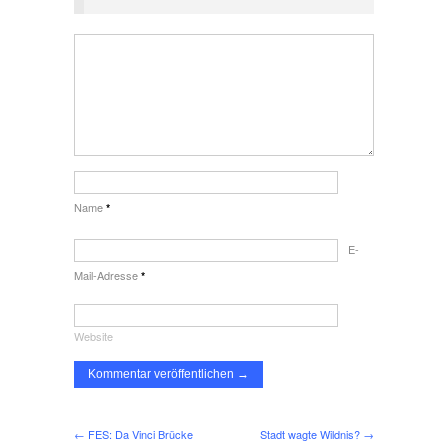
Name
*
E-
Mail-Adresse
*
Website
← FES: Da Vinci Brücke
Stadt wagte Wildnis? →