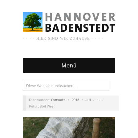
· · · · HIER SIND WIR ZUHAUSE · · · ·
Menü
Durchsuchen:
Startseite
/
2018
/
Juli
/
1.
/
Kulturpaket West