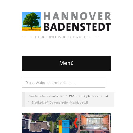
· · · · HIER SIND WIR ZUHAUSE · · · ·
Menü
Durchsuchen:
Startseite
/
2018
/
September
/
24.
/
Stadtteiltreff Davenstedter Markt: Jetzt!