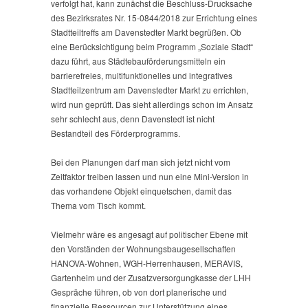
verfolgt hat, kann zunächst die Beschluss-Drucksache
des Bezirksrates Nr. 15-0844/2018 zur Errichtung eines
Stadtteiltreffs am Davenstedter Markt begrüßen. Ob
eine Berücksichtigung beim Programm „Soziale Stadt“
dazu führt, aus Städtebauförderungsmitteln ein
barrierefreies, multifunktionelles und integratives
Stadtteilzentrum am Davenstedter Markt zu errichten,
wird nun geprüft. Das sieht allerdings schon im Ansatz
sehr schlecht aus, denn Davenstedt ist nicht
Bestandteil des Förderprogramms.
Bei den Planungen darf man sich jetzt nicht vom
Zeitfaktor treiben lassen und nun eine Mini-Version in
das vorhandene Objekt einquetschen, damit das
Thema vom Tisch kommt.
Vielmehr wäre es angesagt auf politischer Ebene mit
den Vorständen der Wohnungsbaugesellschaften
HANOVA-Wohnen, WGH-Herrenhausen, MERAVIS,
Gartenheim und der Zusatzversorgungkasse der LHH
Gespräche führen, ob von dort planerische und
finanzielle Ressourcen zur Unterstützung eines