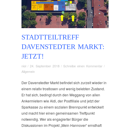
STADTTEILTREFF
DAVENSTEDTER MARKT:
JETZT!
niol
/
24. September 2018
/
Schreibe einen Kommentar
/
Allgemein
Der Davenstedter Markt befindet sich zurzeit wieder in
einem relativ trostlosen und wenig belebten Zustand.
Er hat sich, bedingt durch den Weggang von allen
Ankermietern wie Aldi, der Postfiliale und jetzt der
Sparkasse zu einem sozialen Brennpunkt entwickelt
und macht hier einen gemeinsamen Treffpunkt
notwendig. Wer als engagierter Bürger die
Diskussionen im Projekt „Mein Hannover“ ernsthaft