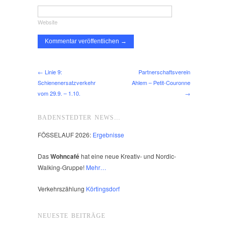
Website
← Linie 9:
Partnerschaftsverein
Schienenersatzverkehr
Ahlem – Petit-Couronne
vom 29.9. – 1.10.
→
BADENSTEDTER NEWS…
FÖSSELAUF 2026:
Ergebnisse
Das
Wohncafé
hat eine neue Kreativ- und Nordic-
Walking-Gruppe!
Mehr…
Verkehrszählung
Körtingsdorf
NEUESTE BEITRÄGE