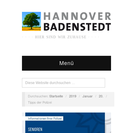
· · · · HIER SIND WIR ZUHAUSE · · · ·
Menü
Durchsuchen:
Startseite
/
2019
/
Januar
/
20.
/
Tipps der Polizei