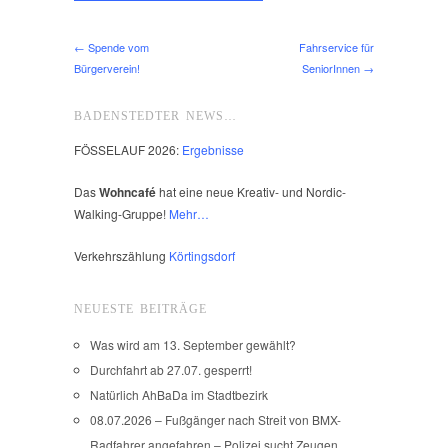
← Spende vom
Fahrservice für
Bürgerverein!
SeniorInnen →
BADENSTEDTER NEWS…
FÖSSELAUF 2026:
Ergebnisse
Das
Wohncafé
hat eine neue Kreativ- und Nordic-
Walking-Gruppe!
Mehr…
Verkehrszählung
Körtingsdorf
NEUESTE BEITRÄGE
Was wird am 13. September gewählt?
Durchfahrt ab 27.07. gesperrt!
Natürlich AhBaDa im Stadtbezirk
08.07.2026 – Fußgänger nach Streit von BMX-
Radfahrer angefahren – Polizei sucht Zeugen