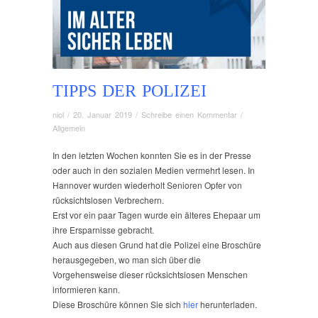
TIPPS DER POLIZEI
niol
/
20. Januar 2019
/
Schreibe einen Kommentar
/
Allgemein
In den letzten Wochen konnten Sie es in der Presse
oder auch in den sozialen Medien vermehrt lesen. In
Hannover wurden wiederholt Senioren Opfer von
rücksichtslosen Verbrechern.
Erst vor ein paar Tagen wurde ein älteres Ehepaar um
ihre Ersparnisse gebracht.
Auch aus diesen Grund hat die Polizei eine Broschüre
herausgegeben, wo man sich über die
Vorgehensweise dieser rücksichtslosen Menschen
informieren kann.
Diese Broschüre können Sie sich
hier
herunterladen.