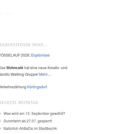
 · · ·
BADENSTEDTER NEWS…
FÖSSELAUF 2026:
Ergebnisse
Das
Wohncafé
hat eine neue Kreativ- und
Nordic-Walking-Gruppe!
Mehr…
Verkehrszählung
Körtingsdorf
NEUESTE BEITRÄGE
Was wird am 13. September gewählt?
Durchfahrt ab 27.07. gesperrt!
Natürlich AhBaDa im Stadtbezirk