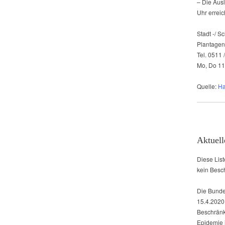
– Die Aus
Uhr erreic
Stadt -/ S
Plantagen
Tel. 0511
Mo, Do 11 
Quelle:
Ha
Aktuell
Diese List
kein Besc
Die Bunde
15.4.2020 
Beschränk
Epidemie 