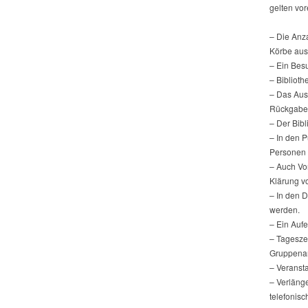
gelten vor
– Die Anz
Körbe aus
– Ein Besu
– Biblioth
– Das Aus
Rückgabe 
– Der Bibl
– In den 
Personen 
– Auch Vo
Klärung v
– In den 
werden.
– Ein Aufe
– Tagesze
Gruppenarb
– Veransta
– Verläng
telefonisc