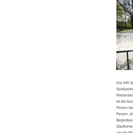
Die 446 Sp
Spielpark
Niedersäc
ist die Nu
Person be
Person, di
Begleitper
Stadtverwa
um die Ab