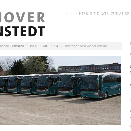
· · · · HIER SIND WIR ZUHAUSE ·
uchen:
Startseite
/
2020
/
Mai
/
24.
/
Busreisen sind wieder erlaubt!