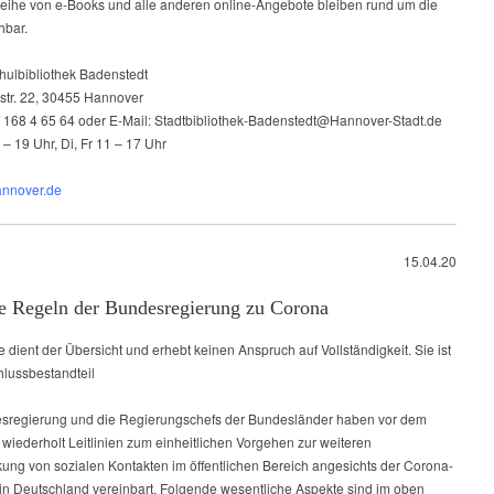
leihe von e-Books und alle anderen online-Angebote bleiben rund um die
hbar.
chulbibliothek Badenstedt
str. 22, 30455 Hannover
 / 168 4 65 64 oder E-Mail: Stadtbibliothek-Badenstedt@Hannover-Stadt.de
– 19 Uhr, Di, Fr 11 – 17 Uhr
nnover.de
15.04.20
e Regeln der Bundesregierung zu Corona
e dient der Übersicht und erhebt keinen Anspruch auf Vollständigkeit. Sie ist
hlussbestandteil
sregierung und die Regierungschefs der Bundesländer haben vor dem
wiederholt Leitlinien zum einheitlichen Vorgehen zur weiteren
ung von sozialen Kontakten im öffentlichen Bereich angesichts der Corona-
in Deutschland vereinbart. Folgende wesentliche Aspekte sind im oben