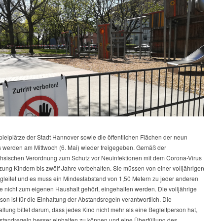
ielplätze der Stadt Hannover sowie die öffentlichen Flächen der neun
s werden am Mittwoch (6. Mai) wieder freigegeben. Gemäß der
hsischen Verordnung zum Schutz vor Neuinfektionen mit dem Corona-Virus
tzung Kindern bis zwölf Jahre vorbehalten. Sie müssen von einer volljährigen
gleitet und es muss ein Mindestabstand von 1,50 Metern zu jeder anderen
e nicht zum eigenen Haushalt gehört, eingehalten werden. Die volljährige
son ist für die Einhaltung der Abstandsregeln verantwortlich. Die
ltung bittet darum, dass jedes Kind nicht mehr als eine Begleitperson hat,
standregeln besser einhalten zu können und eine Überfüllung des