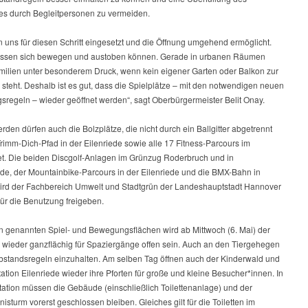
zes durch Begleitpersonen zu vermeiden.
 uns für diesen Schritt eingesetzt und die Öffnung umgehend ermöglicht.
ssen sich bewegen und austoben können. Gerade in urbanen Räumen
milien unter besonderem Druck, wenn kein eigener Garten oder Balkon zur
steht. Deshalb ist es gut, dass die Spielplätze – mit den notwendigen neuen
sregeln – wieder geöffnet werden“, sagt Oberbürgermeister Belit Onay.
rden dürfen auch die Bolzplätze, die nicht durch ein Ballgitter abgetrennt
Trimm-Dich-Pfad in der Eilenriede sowie alle 17 Fitness-Parcours im
et. Die beiden Discgolf-Anlagen im Grünzug Roderbruch und in
de, der Mountainbike-Parcours in der Eilenriede und die BMX-Bahn in
ird der Fachbereich Umwelt und Stadtgrün der Landeshauptstadt Hannover
für die Benutzung freigeben.
 genannten Spiel- und Bewegungsflächen wird ab Mittwoch (6. Mai) der
n wieder ganzflächig für Spaziergänge offen sein. Auch an den Tiergehegen
Abstandsregeln einzuhalten. Am selben Tag öffnen auch der Kinderwald und
ation Eilenriede wieder ihre Pforten für große und kleine Besucher*innen. In
tation müssen die Gebäude (einschließlich Toilettenanlage) und der
isturm vorerst geschlossen bleiben. Gleiches gilt für die Toiletten im