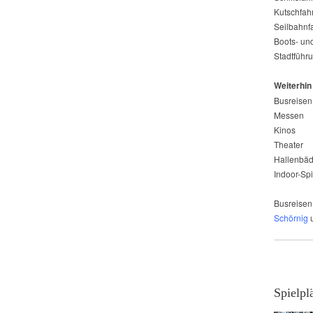
Kutschfah
Seilbahnf
Boots- un
Stadtführ
Weiterhin
Busreisen
Messen
Kinos
Theater
Hallenbäd
Indoor-Spi
Busreisen 
Schörnig
Spielpl