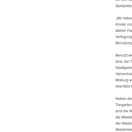
Spielplat
„Wir haben
Kinder mü
stehen Fa
Verfügung 
Benutzung
Benutzt we
sind, der 
Stadtgebi
Vahrenhei
Misburg w
ebenfalls 
Neben den
Tiergarte
sind die 
die Waldst
der Walds
Walderlebn