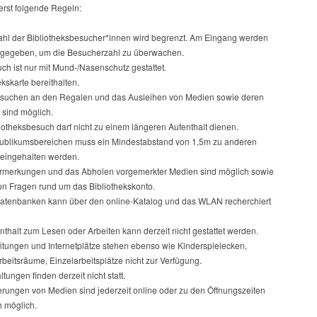
erst folgende Regeln:
ahl der Bibliotheksbesucher*innen wird begrenzt. Am Eingang werden
gegeben, um die Besucherzahl zu überwachen.
ch ist nur mit Mund-/Nasenschutz gestattet.
ekskarte bereithalten.
suchen an den Regalen und das Ausleihen von Medien sowie deren
sind möglich.
iotheksbesuch darf nicht zu einem längeren Aufenthalt dienen.
Publikumsbereichen muss ein Mindestabstand von 1,5m zu anderen
eingehalten werden.
rmerkungen und das Abholen vorgemerkter Medien sind möglich sowie
on Fragen rund um das Bibliothekskonto.
Datenbanken kann über den online-Katalog und das WLAN recherchiert
nthalt zum Lesen oder Arbeiten kann derzeit nicht gestattet werden.
itungen und Internetplätze stehen ebenso wie Kinderspielecken,
eitsräume, Einzelarbeitsplätze nicht zur Verfügung.
ltungen finden derzeit nicht statt.
erungen von Medien sind jederzeit online oder zu den Öffnungszeiten
h möglich.