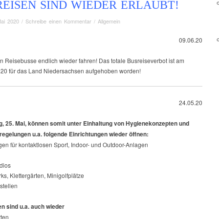
REISEN SIND WIEDER ERLAUBT!
Mai 2020
/
Schreibe einen Kommentar
/
Allgemein
09.06.20
en Reisebusse endlich wieder fahren! Das totale Busreiseverbot ist am
020 für das Land Niedersachsen aufgehoben worden!
24.05.20
, 25. Mai, können somit unter Einhaltung von Hygienekonzepten und
egelungen u.a. folgende Einrichtungen wieder öffnen:
gen für kontaktlosen Sport, Indoor- und Outdoor-Anlagen
dios
rks, Klettergärten, Minigolfplätze
stellen
n sind u.a. auch wieder
rten