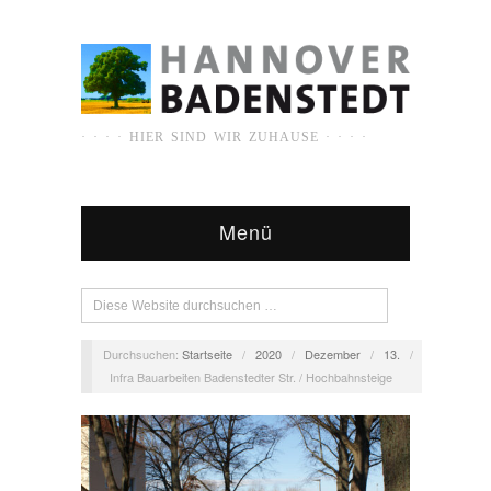
· · · · HIER SIND WIR ZUHAUSE · · · ·
Menü
Durchsuchen:
Startseite
/
2020
/
Dezember
/
13.
/
Infra Bauarbeiten Badenstedter Str. / Hochbahnsteige