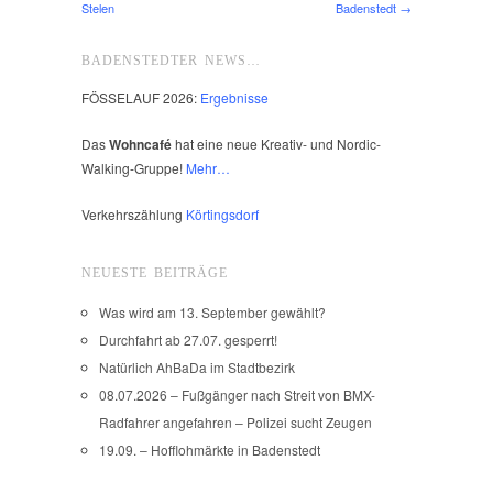
Stelen
Badenstedt →
BADENSTEDTER NEWS…
FÖSSELAUF 2026:
Ergebnisse
Das
Wohncafé
hat eine neue Kreativ- und Nordic-
Walking-Gruppe!
Mehr…
Verkehrszählung
Körtingsdorf
NEUESTE BEITRÄGE
Was wird am 13. September gewählt?
Durchfahrt ab 27.07. gesperrt!
Natürlich AhBaDa im Stadtbezirk
08.07.2026 – Fußgänger nach Streit von BMX-
Radfahrer angefahren – Polizei sucht Zeugen
19.09. – Hofflohmärkte in Badenstedt