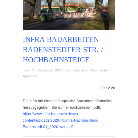
INFRA BAUARBEITEN
BADENSTEDTER STR. /
HOCHBAHNSTEIGE
niol
/
13. Dezember 2020
/
Schreibe einen Kommentar
/
Allgemein
20.12.20
Die Infra hat eine umfangreiche Anwohnerinformation
herausgegeben. Sie ist hier nachzulesen (pdf):
https://www.infra-hannover.de/wp-
content/uploads/2020/10/infra-NachbarGleis-
Badenstedt-01_2020-web.pdf