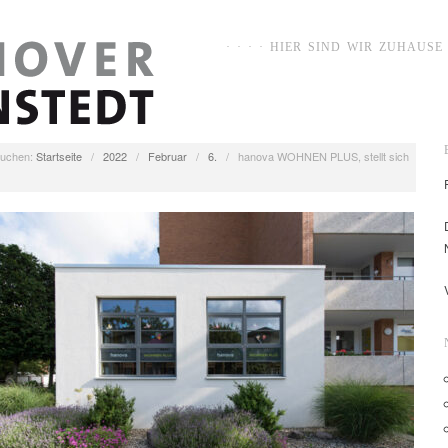
· · · · HIER SIND WIR ZUHAUSE ·
uchen:
Startseite
/
2022
/
Februar
/
6.
/
hanova WOHNEN PLUS, stellt sich