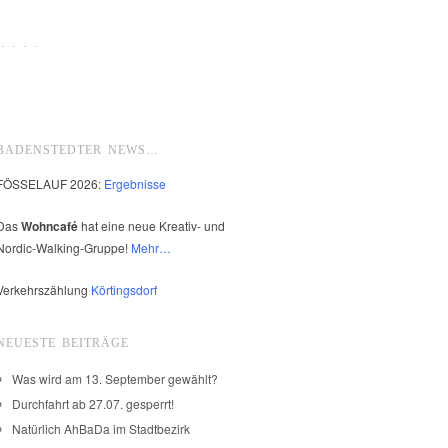
 · · ·
BADENSTEDTER NEWS…
FÖSSELAUF 2026:
Ergebnisse
Das
Wohncafé
hat eine neue Kreativ- und
Nordic-Walking-Gruppe!
Mehr…
Verkehrszählung
Körtingsdorf
NEUESTE BEITRÄGE
Was wird am 13. September gewählt?
Durchfahrt ab 27.07. gesperrt!
Natürlich AhBaDa im Stadtbezirk