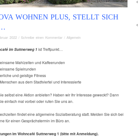
OVA WOHNEN PLUS, STELLT SICH
…
ebruar 2022
/
Schreibe einen Kommentar
/
Allgemein
ist Treffpunkt…
café im Suttnerweg 1
einsame Mahlzeiten und Kaffeerunden
einsame Spielrunden
erliche und geistige Fitness
 Menschen aus dem Stadtviertel und Interessierte
ie selbst eine Aktion anbieten? Haben wir Ihr Interesse geweckt? Dann
e einfach mal vorbei oder rufen Sie uns an.
echzeiten findet eine allgemeine Sozialberatung statt. Melden Sie sich bei
rne für einen Gesprächstermin im Büro an.
tungen im Wohncafé Suttnerweg 1 (bitte mit Anmeldung).