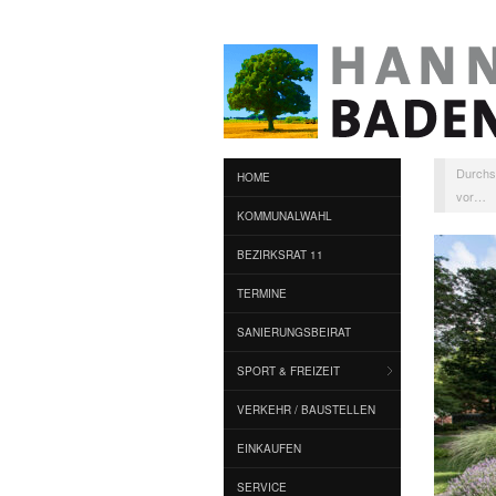
Durchs
HOME
vor…
KOMMUNALWAHL
BEZIRKSRAT 11
TERMINE
SANIERUNGSBEIRAT
SPORT & FREIZEIT
VERKEHR / BAUSTELLEN
EINKAUFEN
SERVICE