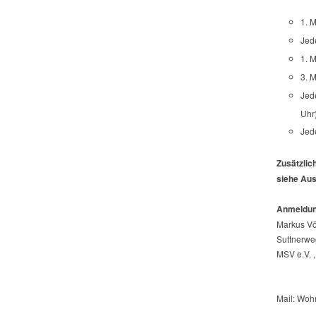
1. 
Jed
1. 
3. 
Jed
Uhr
Jed
Zusätzlic
siehe Au
Anmeldun
Markus Vö
Suttnerwe
MSV e.V. ,
Mail: Wo