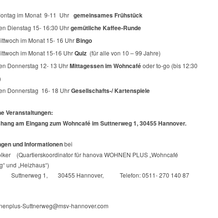
Montag im Monat
9-11
Uhr
gemeinsames Frühstück
en Dienstag 15- 16:30 Uhr
gemütliche Kaffee-Runde
Mittwoch im Monat 15- 16 Uhr
Bingo
Mittwoch im Monat 15-16 Uhr
Quiz
(für alle von 10 – 99 Jahre)
en Donnerstag 12- 13 Uhr
Mittagessen im Wohncafé
oder to-go (bis 12:30
)
en Donnerstag
16- 18 Uhr
Gesellschafts-/ Kartenspiele
he Veranstaltungen:
shang am Eingang zum Wohncafé im Suttnerweg 1, 30455 Hannover.
gen und Informationen
bei
lker
(Quartierskoordinator für hanova WOHNEN PLUS „Wohncafé
g“ und „Heizhaus“)
Suttnerweg 1,
30455 Hannover,
Telefon: 0511- 270 140 87
hnenplus-Suttnerweg@msv-hannover.com