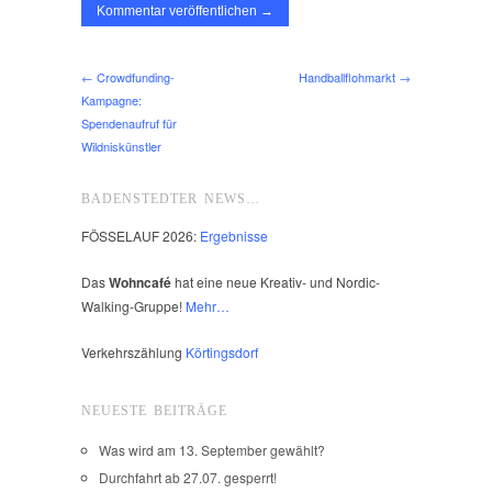
← Crowdfunding-
Handballflohmarkt →
Kampagne:
Spendenaufruf für
Wildniskünstler
BADENSTEDTER NEWS…
FÖSSELAUF 2026:
Ergebnisse
Das
Wohncafé
hat eine neue Kreativ- und Nordic-
Walking-Gruppe!
Mehr…
Verkehrszählung
Körtingsdorf
NEUESTE BEITRÄGE
Was wird am 13. September gewählt?
Durchfahrt ab 27.07. gesperrt!