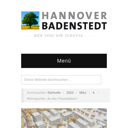
· · · · HIER SIND WIR ZUHAUSE · · · ·
Menü
Durchsuchen:
Startseite
/
2023
/
März
/
4.
/
Wohnquartier „An den Fössewiesen“