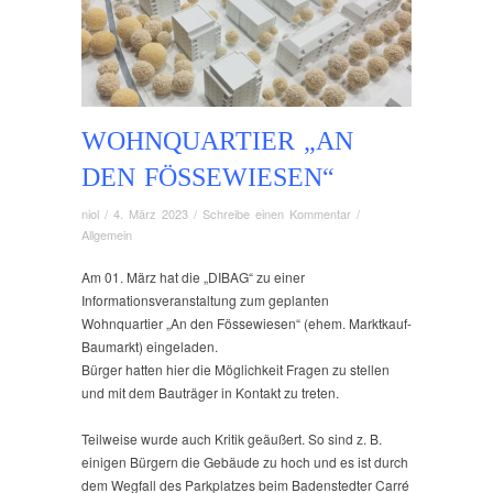
WOHNQUARTIER „AN
DEN FÖSSEWIESEN“
niol
/
4. März 2023
/
Schreibe einen Kommentar
/
Allgemein
Am 01. März hat die „DIBAG“ zu einer
Informationsveranstaltung zum geplanten
Wohnquartier „An den Fössewiesen“ (ehem. Marktkauf-
Baumarkt) eingeladen.
Bürger hatten hier die Möglichkeit Fragen zu stellen
und mit dem Bauträger in Kontakt zu treten.
Teilweise wurde auch Kritik geäußert. So sind z. B.
einigen Bürgern die Gebäude zu hoch und es ist durch
dem Wegfall des Parkplatzes beim Badenstedter Carré