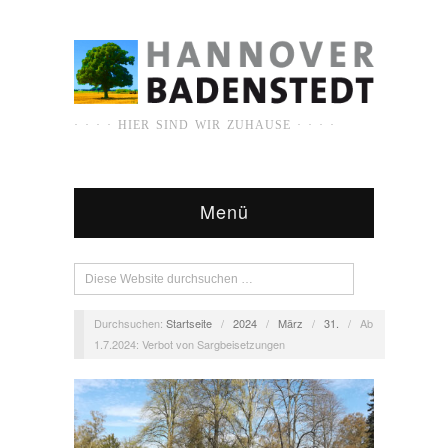
· · · · HIER SIND WIR ZUHAUSE · · · ·
Menü
Durchsuchen:
Startseite
/
2024
/
März
/
31.
/
Ab
1.7.2024: Verbot von Sargbeisetzungen