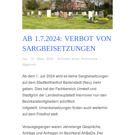
AB 1.7.2024: VERBOT VON
SARGBEISETZUNGEN
niol
/
31. März 2024
/
Schreibe einen Kommentar
/
Allgemein
Ab dem 1. Juli 2024 wird es keine Sargbeisetzungen
auf dem Stadtteilfriedhof Badenstedt (Neu) mehr
geben. Dies hat der Fachbereich Umwelt und
Stadtgrün der Landeshauptstadt Hannover nun den
Bezirksratsmitgliedern schriftlich
mitgeteilt.
Urnenbeisetzungen finden auch weiterhin
auf dem Friedhof statt.
Vorausgegangen waren Jahrelange Gespräche,
Anträge und Anfragen im Bezirksrat AhBaDa. Der