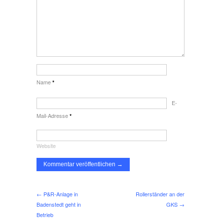
Name
*
E-
Mail-Adresse
*
Website
← P&R-Anlage in
Rollerständer an der
Baden­stedt geht in
GKS →
Betrieb