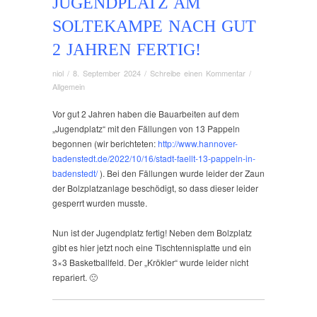
JUGENDPLATZ AM
SOLTEKAMPE NACH GUT
2 JAHREN FERTIG!
niol
/
8. September 2024
/
Schreibe einen Kommentar
/
Allgemein
Vor gut 2 Jahren haben die Bauarbeiten auf dem
„Jugendplatz“ mit den Fällungen von 13 Pappeln
begonnen (wir berichteten:
http://www.hannover-
badenstedt.de/2022/10/16/stadt-faellt-13-pappeln-in-
badenstedt/
). Bei den Fällungen wurde leider der Zaun
der Bolzplatzanlage beschödigt, so dass dieser leider
gesperrt wurden musste.
Nun ist der Jugendplatz fertig! Neben dem Bolzplatz
gibt es hier jetzt noch eine Tischtennisplatte und ein
3×3 Basketballfeld. Der „Krökler“ wurde leider nicht
repariert. 🙁