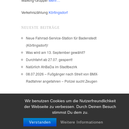
Walking-Gruppe!
Mehr…
Verkehrszählung
Körtingsdorf
NEUESTE BEITRÄGE
Neue Fahrrad-Service-Station für Badenstedt
(Körtingsdorf)!
Was wird am 13. September gewählt?
Durchfahrt ab 27.07. gesperrt!
Natürlich AhBaDa im Stadtbezirk
08.07.2026 – Fußgänger nach Streit von BMX-
Radfahrer angefahren – Polizei sucht Zeugen
Wir benutzen Cookies um die Nutzerfreundlichkeit
Copyright © 2026
der Webseite zu verbessen. Durch Deinen Besuch
IMPRESSUM
stimmst Du dem zu.
Verstanden
Weitere Informationen