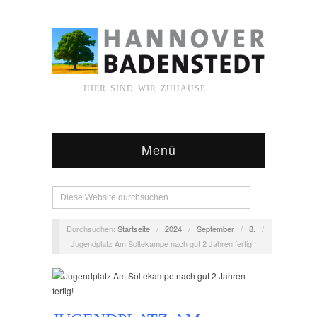
· · · · HIER SIND WIR ZUHAUSE · · · ·
Menü
Durchsuchen:
Startseite
/
2024
/
September
/
8.
/
Jugendplatz Am Soltekampe nach gut 2 Jahren fertig!