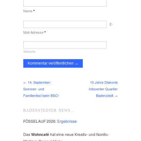
Name
*
E-
Mail-Adresse
*
Website
← 14. September:
10 Jahre Diakonie
Sommer- und
Infocenter Quartier
Familienfest beim BSC!
Badenstedt →
BADENSTEDTER NEWS…
FÖSSELAUF 2026:
Ergebnisse
Das
Wohncafé
hat eine neue Kreativ- und Nordic-