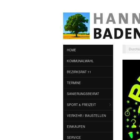
Durchs
HOME
KOMMUNALWAHL
BEZIRKSRAT 11
TERMINE
SANIERUNGSBEIRAT
SPORT & FREIZEIT
VERKEHR / BAUSTELLEN
EINKAUFEN
SERVICE