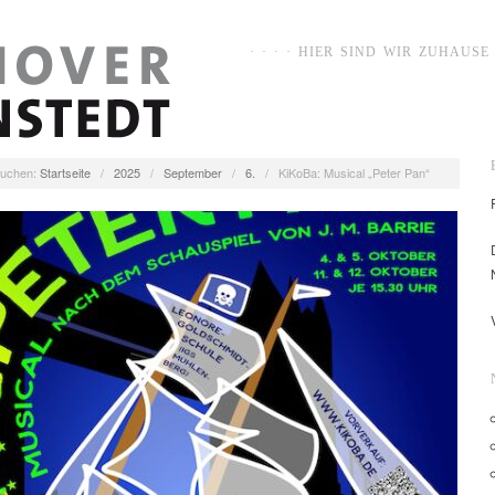
· · · · HIER SIND WIR ZUHAUSE ·
uchen:
Startseite
/
2025
/
September
/
6.
/
KiKoBa: Musical „Peter Pan“