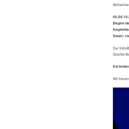
Mühlenber
04./05.10
Beginn de
Empfohlen
Dauer: ca.
Der KiKoB
Sparda-Ba
Kartenbes
Wir freuen