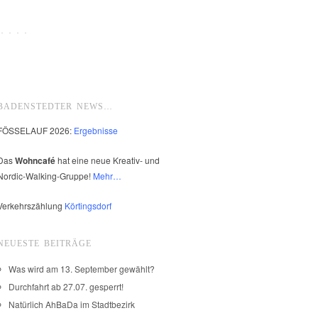
 · · ·
BADENSTEDTER NEWS…
FÖSSELAUF 2026:
Ergebnisse
Das
Wohncafé
hat eine neue Kreativ- und
Nordic-Walking-Gruppe!
Mehr…
Verkehrszählung
Körtingsdorf
NEUESTE BEITRÄGE
Was wird am 13. September gewählt?
Durchfahrt ab 27.07. gesperrt!
Natürlich AhBaDa im Stadtbezirk