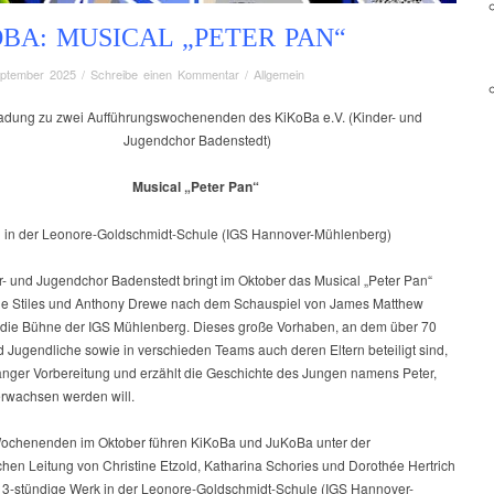
BA: MUSICAL „PETER PAN“
eptember 2025
/
Schreibe einen Kommentar
/
Allgemein
adung zu zwei Aufführungswochenenden des KiKoBa e.V. (Kinder- und
Jugendchor Badenstedt)
Musical „Peter Pan“
in der Leonore-Goldschmidt-Schule (IGS Hannover-Mühlenberg)
r- und Jugendchor Badenstedt bringt im Oktober das Musical „Peter Pan“
e Stiles und Anthony Drewe nach dem Schauspiel von James Matthew
f die Bühne der IGS Mühlenberg. Dieses große Vorhaben, an dem über 70
 Jugendliche sowie in verschieden Teams auch deren Eltern beteiligt sind,
langer Vorbereitung und erzählt die Geschichte des Jungen namens Peter,
erwachsen werden will.
ochenenden im Oktober führen KiKoBa und JuKoBa unter der
chen Leitung von Christine Etzold, Katharina Schories und Dorothée Hertrich
. 3-stündige Werk in der Leonore-Goldschmidt-Schule (IGS Hannover-