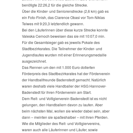
benötigte 22:26,2 für die gleiche Strecke.
Über die Kinder- und Seniorenstrecke (2,6 km) gab es
ein Foto-Finish, das Clarence Obasi vor Tom-Niklas
Teiwes mit 9:20,3 letztendlich gewann.
Bei den Läuferinnen über diese kurze Strecke konnte
Valeska Cernoch beweisen das sie mit 10:07,0 min.
Für die Gesamtsieger gab es jeweils Pokale des
Stadtbezirksrates. Die Teilnehmer der Kinder- und
Jugendlaufes wurden mit einer Erinnerungsmedaille
ausgezeichnet.
Das Rennen um den mit 1.000 Euro dotierten
Förderpreis des Stadtbezirksrates hat der Förderverein
der Handballfreunde Badenstedt gemacht. Natürlich
waren deshalb viele Handballer der HSG Hannover-
Badenstedt für ihren Förderverein am Start.
Dem Reit- und Voltigierverein Badenstedt ist es nicht
gelungen, den Handballern davon zu laufen. Aber
beim nächsten Mal, wollen sie wieder dabei sein, aber
dann – meinten sie spaßeshalber – mit ihren Pferden.
Wie die Mitglieder des Reit- und Voltigiervereins,
waren auch alle Läuferinnen und Läufer, sowie