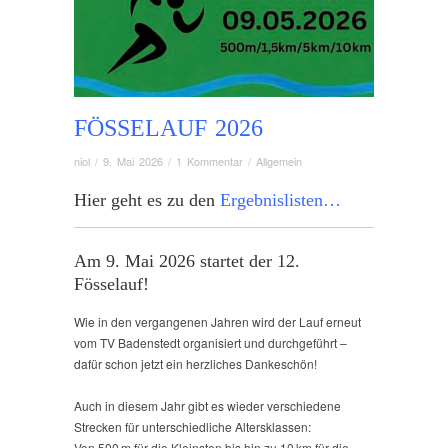
FÖSSELAUF 2026
niol
/
9. Mai 2026
/
1 Kommentar
/
Allgemein
Hier geht es zu den
Ergebnislisten…
Am 9. Mai 2026 startet der 12.
Fösselauf!
Wie in den vergangenen Jahren wird der Lauf erneut
vom TV Badenstedt organisiert und durchgeführt –
dafür schon jetzt ein herzliches Dankeschön!
Auch in diesem Jahr gibt es wieder verschiedene
Strecken für unterschiedliche Altersklassen:
Von 500 m für die Kleinsten bis hin zu 10 km für die