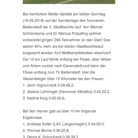
Bei herrlichem Wetter startete am letzten Sonntag
(16.09.2018) auf der Sportanlage des Turnverein
Badenstedt der 5. Stadtbezirks lauf. Von Werner
Schlienkamp und Dr. Marcus Pröpsting optimal
vorbereitet gingen 266 Teilnehmer an den Start. Das
waren 40% mehr als bei letzten Stadtbezirkslauf.
Insgesamt wurden fünf Wettkampfstrecken absolviert.
Der 10 km Lauf führte entlang der Fösse, über Velber
und Ahlem zurück nach Davenstedt und dann der
Fösse entlang zum TV Badenstedt. Hier die
Gesamtsieger über 10 Kilometer bei den Frauen:
1. Janin Sigmundzik 0:39:48,2,
2. Jessica Lehninger (Hannover Athletics) 0:43:22,2,
3. Nadine Klug 0:45:09,6,
Bei den Herren gab es über 10 km folgende
Ergebnisse.
1. Andreas Solter (LAC Langenhagen) 0:34:00,0,
2. Thomas Blume 0:36:20,8,
3. Georg K. Schuchardt 0:36:39,3