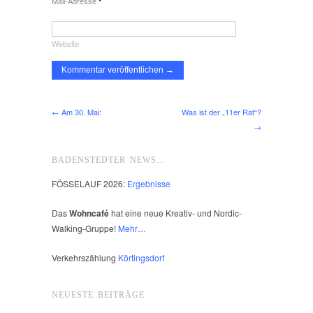
Mail-Adresse
*
Website
← Am 30. Mai:
Was ist der „11er Rat“?
→
BADENSTEDTER NEWS…
FÖSSELAUF 2026:
Ergebnisse
Das
Wohncafé
hat eine neue Kreativ- und Nordic-
Walking-Gruppe!
Mehr…
Verkehrszählung
Körtingsdorf
NEUESTE BEITRÄGE