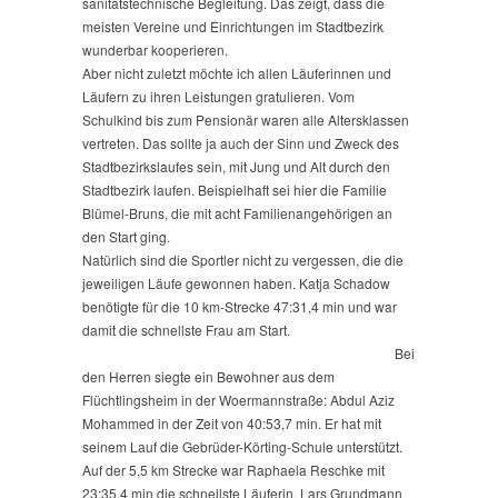
sanitätstechnische Begleitung. Das zeigt, dass die
meisten Vereine und Einrichtungen im Stadtbezirk
wunderbar kooperieren.
Aber nicht zuletzt möchte ich allen Läuferinnen und
Läufern zu ihren Leistungen gratulieren. Vom
Schulkind bis zum Pensionär waren alle Altersklassen
vertreten. Das sollte ja auch der Sinn und Zweck des
Stadtbezirkslaufes sein, mit Jung und Alt durch den
Stadtbezirk laufen. Beispielhaft sei hier die Familie
Blümel-Bruns, die mit acht Familienangehörigen an
den Start ging.
Natürlich sind die Sportler nicht zu vergessen, die die
jeweiligen Läufe gewonnen haben. Katja Schadow
benötigte für die 10 km-Strecke 47:31,4 min und war
damit die schnellste Frau am Start.
Bei
den Herren siegte ein Bewohner aus dem
Flüchtlingsheim in der Woermannstraße: Abdul Aziz
Mohammed in der Zeit von 40:53,7 min. Er hat mit
seinem Lauf die Gebrüder-Körting-Schule unterstützt.
Auf der 5,5 km Strecke war Raphaela Reschke mit
23:35,4 min die schnellste Läuferin. Lars Grundmann