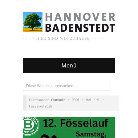
· · · · HIER SIND WIR ZUHAUSE · · · ·
Menü
Durchsuchen:
Startseite
/
2026
/
Mai
/
9.
/
Fösselauf 2026