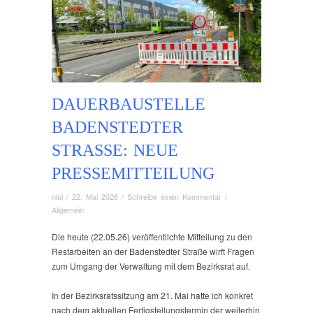
DAUERBAUSTELLE
BADENSTEDTER
STRASSE: NEUE P
RESSEMITTEILUNG
niol
/
22. Mai 2026
/
Schreibe einen Kommentar
/
Allgemein
Die heute (22.05.26) veröffentlichte Mitteilung zu den
Restarbeiten an der Badenstedter Straße wirft Fragen
zum Umgang der Verwaltung mit dem Bezirksrat auf.
In der Bezirksratssitzung am 21. Mai hatte ich konkret
nach dem aktuellen Fertigstellungstermin der weiterhin