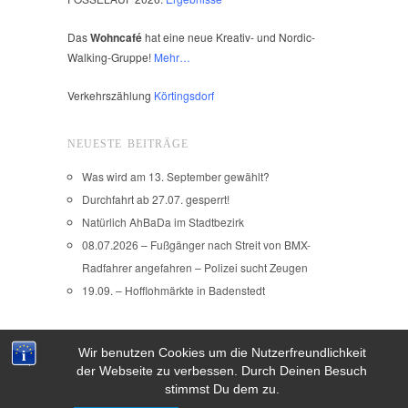
Das
Wohncafé
hat eine neue Kreativ- und Nordic-
Walking-Gruppe!
Mehr…
Verkehrszählung
Körtingsdorf
NEUESTE BEITRÄGE
Was wird am 13. September gewählt?
Durchfahrt ab 27.07. gesperrt!
Natürlich AhBaDa im Stadtbezirk
08.07.2026 – Fußgänger nach Streit von BMX-
Radfahrer angefahren – Polizei sucht Zeugen
19.09. – Hofflohmärkte in Badenstedt
Wir benutzen Cookies um die Nutzerfreundlichkeit
Copyright © 2026
der Webseite zu verbessen. Durch Deinen Besuch
IMPRESSUM
stimmst Du dem zu.