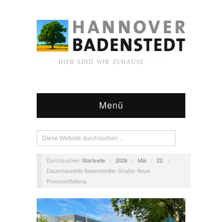
· · · · HIER SIND WIR ZUHAUSE · · · ·
Menü
Durchsuchen:
Startseite
/
2026
/
Mai
/
22.
/
Dauerbaustelle Badenstedter Straße: Neue
Pressemitteilung