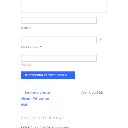
Name
*
E-
Mail-Adresse
*
Website
← Kammerorchester
Am 14. Juni 26: →
Ahlem – Wir suchen
dich!
BADENSTEDTER NEWS…
FÖSSELAUF 2026:
Ergebnisse