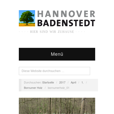
· · · · HIER SIND WIR ZUHAUSE · · · ·
Menü
Durchsuchen:
Startseite
/
2017
/
April
/
1.
/
Bornumer Holz
/
bornumerholz_01