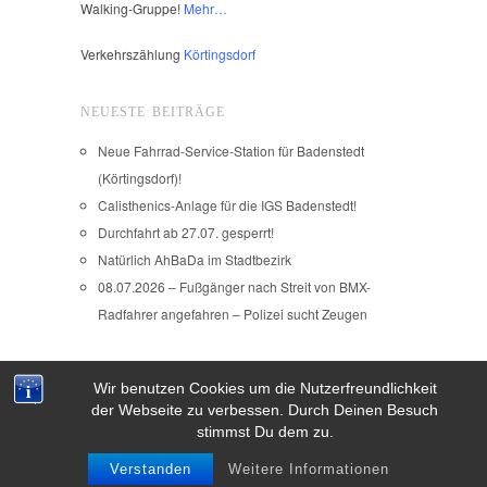
Walking-Gruppe!
Mehr…
Verkehrszählung
Körtingsdorf
NEUESTE BEITRÄGE
Neue Fahrrad-Service-Station für Badenstedt
(Körtingsdorf)!
Calisthenics-Anlage für die IGS Badenstedt!
Durchfahrt ab 27.07. gesperrt!
Natürlich AhBaDa im Stadtbezirk
08.07.2026 – Fußgänger nach Streit von BMX-
Radfahrer angefahren – Polizei sucht Zeugen
Wir benutzen Cookies um die Nutzerfreundlichkeit
Copyright © 2026
der Webseite zu verbessen. Durch Deinen Besuch
IMPRESSUM
stimmst Du dem zu.
Verstanden
Weitere Informationen