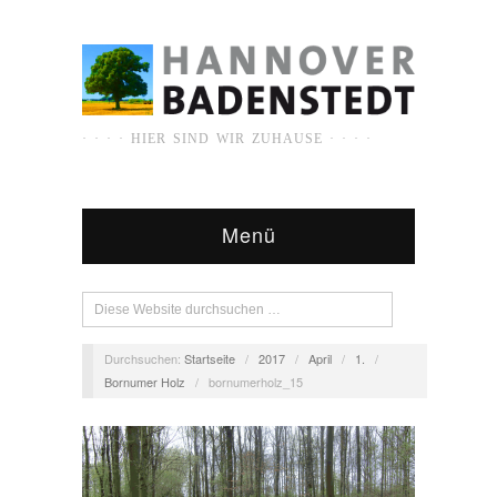
· · · · HIER SIND WIR ZUHAUSE · · · ·
Menü
Durchsuchen:
Startseite
/
2017
/
April
/
1.
/
Bornumer Holz
/
bornumerholz_15