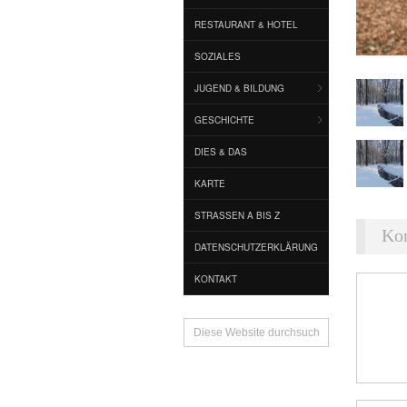
RESTAURANT & HOTEL
SOZIALES
JUGEND & BILDUNG
GESCHICHTE
DIES & DAS
KARTE
STRASSEN A BIS Z
Ko
DATENSCHUTZERKLÄRUNG
KONTAKT