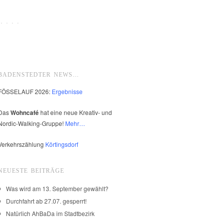
 · · ·
BADENSTEDTER NEWS…
FÖSSELAUF 2026:
Ergebnisse
Das
Wohncafé
hat eine neue Kreativ- und
Nordic-Walking-Gruppe!
Mehr…
Verkehrszählung
Körtingsdorf
NEUESTE BEITRÄGE
Was wird am 13. September gewählt?
Durchfahrt ab 27.07. gesperrt!
Natürlich AhBaDa im Stadtbezirk