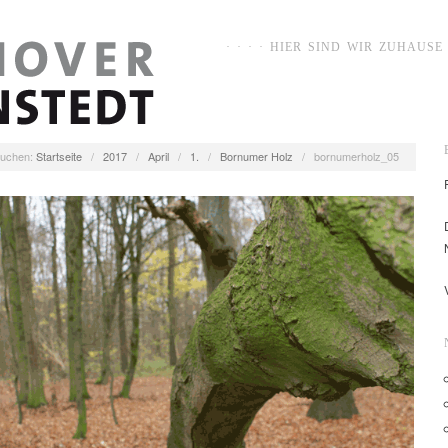
· · · · HIER SIND WIR ZUHAUSE ·
uchen:
Startseite
/
2017
/
April
/
1.
/
Bornumer Holz
/
bornumerholz_05