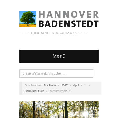
· · · · HIER SIND WIR ZUHAUSE · · · ·
Menü
Durchsuchen:
Startseite
/
2017
/
April
/
1.
/
Bornumer Holz
/
bornumerholz_11