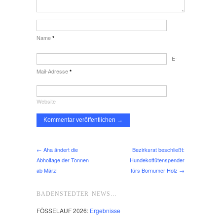
Name
*
E-
Mail-Adresse
*
Website
← Aha ändert die
Bezirksrat beschließt:
Abholtage der Tonnen
Hundekottütenspender
ab März!
fürs Bornumer Holz →
BADENSTEDTER NEWS…
FÖSSELAUF 2026:
Ergebnisse