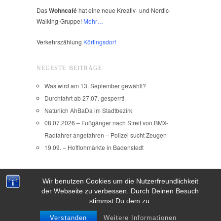
Das
Wohncafé
hat eine neue Kreativ- und Nordic-
Walking-Gruppe!
Mehr…
Verkehrszählung
Körtingsdorf
NEUESTE BEITRÄGE
Was wird am 13. September gewählt?
Durchfahrt ab 27.07. gesperrt!
Natürlich AhBaDa im Stadtbezirk
08.07.2026 – Fußgänger nach Streit von BMX-
Radfahrer angefahren – Polizei sucht Zeugen
19.09. – Hofflohmärkte in Badenstedt
Wir benutzen Cookies um die Nutzerfreundlichkeit
Copyright © 2026
der Webseite zu verbessen. Durch Deinen Besuch
IMPRESSUM
stimmst Du dem zu.
Verstanden
Weitere Informationen