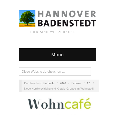
· · · · HIER SIND WIR ZUHAUSE · · · ·
Menü
Durchsuchen:
Startseite
/
2026
/
Februar
/
17.
/
Neue Nordic-Walking und Kreativ-Gruppe im Wohncafé!