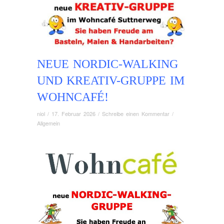
NEUE NORDIC-WALKING
UND KREATIV-GRUPPE IM
WOHNCAFÉ!
niol
/
17. Februar 2026
/
Schreibe einen Kommentar
/
Allgemein