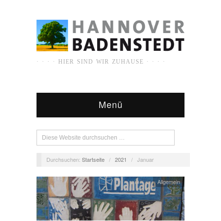
· · · · HIER SIND WIR ZUHAUSE · · · ·
Menü
Durchsuchen:
Startseite
/
2021
/
Januar
Allgemein