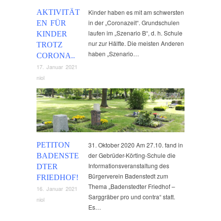
AKTIVITÄT
Kinder haben es mit am schwersten
in der „Coronazeit“. Grundschulen
EN FÜR
laufen im „Szenario B“, d. h. Schule
KINDER
nur zur Hälfte. Die meisten Anderen
TROTZ
haben „Szenario…
CORONA..
17. Januar 2021
niol
Allgemein
PETITON
31. Oktober 2020 Am 27.10. fand in
der Gebrüder-Körting-Schule die
BADENSTE
Informationsveranstaltung des
DTER
Bürgerverein Badenstedt zum
FRIEDHOF!
Thema „Badenstedter Friedhof –
16. Januar 2021
Sarggräber pro und contra“ statt.
niol
Es…