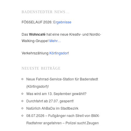
BADENSTEDTER NEWS…
FÖSSELAUF 2026:
Ergebnisse
Das
Wohncafé
hat eine neue Kreativ- und Nordic-
Walking-Gruppe!
Mehr…
Verkehrszählung
Körtingsdorf
NEUESTE BEITRÄGE
Neue Fahrrad-Service-Station für Badenstedt
(Körtingsdorf)!
Was wird am 13. September gewählt?
Durchfahrt ab 27.07. gesperrt!
Natürlich AhBaDa im Stadtbezirk
08.07.2026 – Fußgänger nach Streit von BMX-
Radfahrer angefahren – Polizei sucht Zeugen