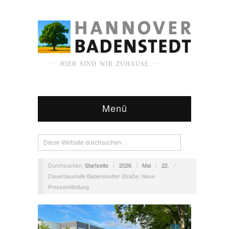
· · · · HIER SIND WIR ZUHAUSE · · · ·
Menü
Durchsuchen:
Startseite
/
2026
/
Mai
/
22.
/
Dauerbaustelle Badenstedter Straße: Neue
Pressemitteilung