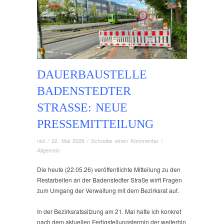
DAUERBAUSTELLE
BADENSTEDTER
STRASSE: NEUE P
RESSEMITTEILUNG
niol
/
22. Mai 2026
/
Schreibe einen Kommentar
/
Allgemein
Die heute (22.05.26) veröffentlichte Mitteilung zu den
Restarbeiten an der Badenstedter Straße wirft Fragen
zum Umgang der Verwaltung mit dem Bezirksrat auf.
In der Bezirksratssitzung am 21. Mai hatte ich konkret
nach dem aktuellen Fertigstellungstermin der weiterhin