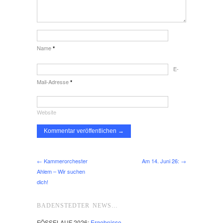
Name
*
E-
Mail-Adresse
*
Website
← Kammerorchester
Am 14. Juni 26: →
Ahlem – Wir suchen
dich!
BADENSTEDTER NEWS…
FÖSSELAUF 2026:
Ergebnisse