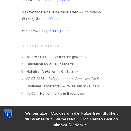
Das
Wohncafé
hat eine neue Kreativ- und Nordic-
Walking-Gruppe!
Mehr…
Verkehrszählung
Körtingsdorf
NEUESTE BEITRÄGE
Was wird am 13. September gewählt?
Durchfahrt ab 27.07. gesperrt!
Natürlich AhBaDa im Stadtbezirk
08.07.2026 – Fußgänger nach Streit von BMX-
Radfahrer angefahren – Polizei sucht Zeugen
19.09. – Hofflohmärkte in Badenstedt
Wir benutzen Cookies um die Nutzerfreundlichkeit
Copyright © 2026
der Webseite zu verbessen. Durch Deinen Besuch
IMPRESSUM
stimmst Du dem zu.