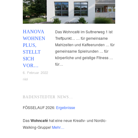
HANOVA
Das Wohncafé im Suttnerweg 1 ist
Treffpunkt… … für gemeinsame
WOHNEN
Mahlzeiten und Kaffeerunden … für
PLUS,
gemeinsame Spielrunden … für
STELLT
körperliche und geistige Fitness …
SICH
für…
VOR…
6. Februar 2022
niol
BADENSTEDTER NEWS…
FÖSSELAUF 2026:
Ergebnisse
Das
Wohncafé
hat eine neue Kreativ- und Nordic-
Walking-Gruppe!
Mehr…