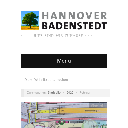
· · · · HIER SIND WIR ZUHAUSE · · · ·
Menü
Durchsuchen:
Startseite
/
2022
/
Februar
Allgemein