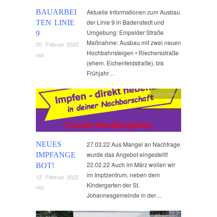
BAUARBEI
Aktuelle Informationen zum Ausbau
der Linie 9 in Badenstedt und
TEN LINIE
Umgebung: Empelder Straße
9
Maßnahme: Ausbau mit zwei neuen
20. Februar 2022
Hochbahnsteigen • Riechersstraße
niol
(ehem. Eichenfeldstraße), bis
Frühjahr…
Allgemein
NEUES
27.03.22 Aus Mangel an Nachfrage
wurde das Angebot eingestellt!
IMPFANGE
22.02.22 Auch im März wollen wir
BOT!
im Impfzentrum, neben dem
12. Februar 2022
Kindergarten der St.
niol
Johannesgemeinde in der…
Allgemein