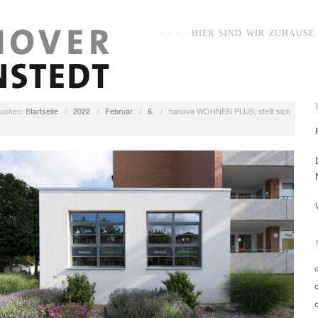
· · · · HIER SIND WIR ZUHAUSE ·
uchen:
Startseite
/
2022
/
Februar
/
6.
/
hanova WOHNEN PLUS, stellt sich