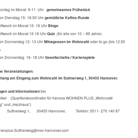
Montag im Monat
9-11
Uhr
gemeinsames Frühstück
en Dienstag 15- 16:30 Uhr
gemütliche Kaffee-Runde
Mittwoch im Monat 15- 16 Uhr
Bingo
Mittwoch im Monat 15-16 Uhr
Quiz
(für alle von 10 – 99 Jahre)
en Donnerstag 12- 13 Uhr
Mittagessen im Wohncafé
oder to-go (bis 12:30
)
en Donnerstag
16- 18 Uhr
Gesellschafts-/ Kartenspiele
he Veranstaltungen:
shang am Eingang zum Wohncafé im Suttnerweg 1, 30455 Hannover.
gen und Informationen
bei
lker
(Quartierskoordinator für hanova WOHNEN PLUS „Wohncafé
g“ und „Heizhaus“)
Suttnerweg 1,
30455 Hannover,
Telefon: 0511- 270 140 87
hnenplus-Suttnerweg@msv-hannover.com