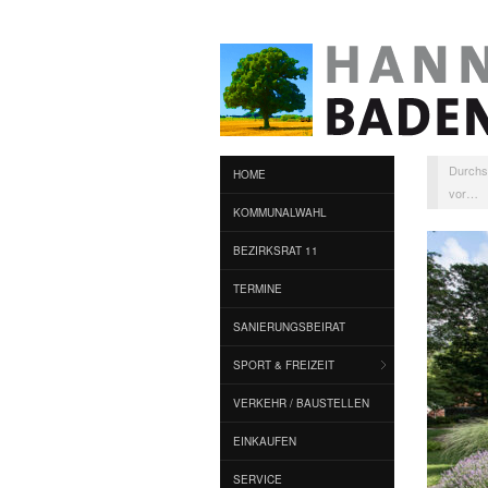
Durchs
HOME
vor…
KOMMUNALWAHL
BEZIRKSRAT 11
TERMINE
SANIERUNGSBEIRAT
SPORT & FREIZEIT
VERKEHR / BAUSTELLEN
EINKAUFEN
SERVICE