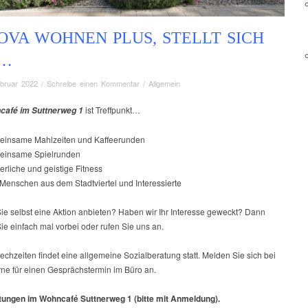
OVA WOHNEN PLUS, STELLT SICH
…
ebruar 2022
/
Schreibe einen Kommentar
/
Allgemein
ist Treffpunkt…
café im Suttnerweg 1
einsame Mahlzeiten und Kaffeerunden
einsame Spielrunden
erliche und geistige Fitness
 Menschen aus dem Stadtviertel und Interessierte
ie selbst eine Aktion anbieten? Haben wir Ihr Interesse geweckt? Dann
e einfach mal vorbei oder rufen Sie uns an.
echzeiten findet eine allgemeine Sozialberatung statt. Melden Sie sich bei
rne für einen Gesprächstermin im Büro an.
tungen im Wohncafé Suttnerweg 1 (bitte mit Anmeldung).