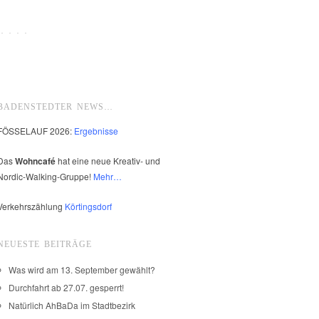
 · · ·
BADENSTEDTER NEWS…
FÖSSELAUF 2026:
Ergebnisse
Das
Wohncafé
hat eine neue Kreativ- und
Nordic-Walking-Gruppe!
Mehr…
Verkehrszählung
Körtingsdorf
NEUESTE BEITRÄGE
Was wird am 13. September gewählt?
Durchfahrt ab 27.07. gesperrt!
Natürlich AhBaDa im Stadtbezirk