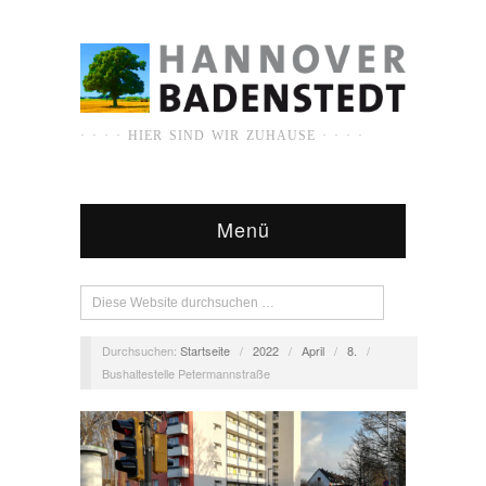
· · · · HIER SIND WIR ZUHAUSE · · · ·
Menü
Durchsuchen:
Startseite
/
2022
/
April
/
8.
/
Bushaltestelle Petermannstraße