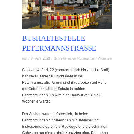
BUSHALTESTELLE
PETERMANNSTRASSE
niol
/
8. April 2022
/
Schreibe einen Kommentar
/
Allgemein
Seit dem 4. April 22 (voraussichtlich bis zum 14. April)
hält die Buslinie 581 nicht mehr in der
Petermannstraße. Grund sind Bauarbeiten auf Höhe
der Gebrüder-Körting-Schule in beiden
Fahrtrichtungen. Es wird eine Bauzeit von 4 bis 6
Wochen erwartet.
Der Ausbau wurde erforderlich, da beide
Fahrtrichtungen für Menschen mit Behinderung
insbesondere durch die Radwege und die schmalen
Gehwege nur eingeschränkt nutzbar sind. Die hohen