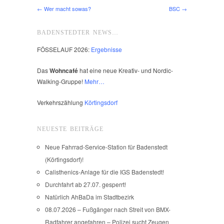
← Wer macht sowas?
BSC →
BADENSTEDTER NEWS…
FÖSSELAUF 2026:
Ergebnisse
Das
Wohncafé
hat eine neue Kreativ- und Nordic-
Walking-Gruppe!
Mehr…
Verkehrszählung
Körtingsdorf
NEUESTE BEITRÄGE
Neue Fahrrad-Service-Station für Badenstedt
(Körtingsdorf)!
Calisthenics-Anlage für die IGS Badenstedt!
Durchfahrt ab 27.07. gesperrt!
Natürlich AhBaDa im Stadtbezirk
08.07.2026 – Fußgänger nach Streit von BMX-
Radfahrer angefahren – Polizei sucht Zeugen