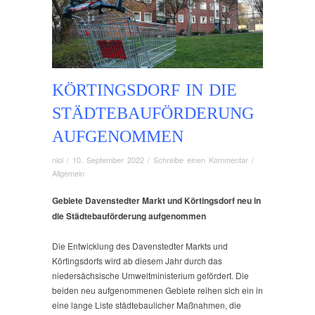
KÖRTINGSDORF IN DIE
STÄDTEBAUFÖRDERUNG
AUFGENOMMEN
niol
/
10. September 2022
/
Schreibe einen Kommentar
/
Allgemein
Gebiete Davenstedter Markt und Körtingsdorf neu in
die Städtebauförderung aufgenommen
Die Entwicklung des Davenstedter Markts und
Körtingsdorfs wird ab diesem Jahr durch das
niedersächsische Umweltministerium gefördert. Die
beiden neu aufgenommenen Gebiete reihen sich ein in
eine lange Liste städtebaulicher Maßnahmen, die