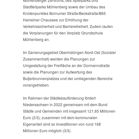
Mühlenberger Zentrums, des Spielparks und
Stadtteilparks Mühlenberg sowie der Umbau des
Knotenpunktes Bornumer Straße/Beckstraße/B65
Hamelner Chaussee zur Erhöhung der
Verkehrssicherheit und Barrierefreiheit. Zudem laufen
die Vorplanungen für den Vorplatz Grundschule
Mühlenberg an.
Im Sanierungsgebiet Oberricklingen Nord-Ost (Sozialer
Zusammenhalt) werden die Planungen zur
Umgestaltung der Freifläche an der Dormannstraße
sowie die Planungen zur Aufwertung des
Butjerbrunnenplatzes und der umliegenden Bereiche
vorangetrieben.
Im Rahmen der Städtebauförderung fördert
Niedersachsen in 2022 gemeinsam mit dem Bund
Städte und Gemeinden mit insgesamt 121,65 Millionen
Euro (2/3); zusammen mit dem kommunalen
Eigenanteil sind so Investitionen von rund 168
Millionen Euro möglich (3/3).