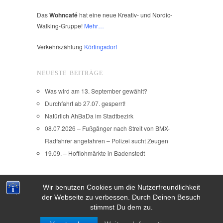
Das
Wohncafé
hat eine neue Kreativ- und Nordic-
Walking-Gruppe!
Mehr…
Verkehrszählung
Körtingsdorf
NEUESTE BEITRÄGE
Was wird am 13. September gewählt?
Durchfahrt ab 27.07. gesperrt!
Natürlich AhBaDa im Stadtbezirk
08.07.2026 – Fußgänger nach Streit von BMX-
Radfahrer angefahren – Polizei sucht Zeugen
19.09. – Hofflohmärkte in Badenstedt
Wir benutzen Cookies um die Nutzerfreundlichkeit
Copyright © 2026
der Webseite zu verbessen. Durch Deinen Besuch
IMPRESSUM
stimmst Du dem zu.