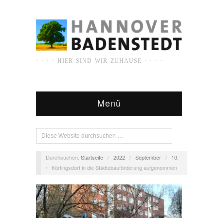
· · · · HIER SIND WIR ZUHAUSE · · · ·
Menü
Durchsuchen:
Startseite
/
2022
/
September
/
10.
/
Körtingsdorf in die Städtebauförderung aufgenommen