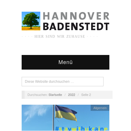
· · · · HIER SIND WIR ZUHAUSE · · · ·
Menü
Durchsuchen:
Startseite
/
2022
/
Seite 2
Allgemein