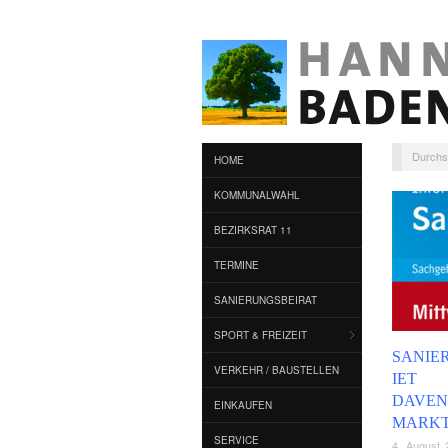
Durchs
HOME
KOMMUNALWAHL
BEZIRKSRAT 11
TERMINE
SANIERUNGSBEIRAT
SPORT & FREIZEIT
SANIE
VERKEHR / BAUSTELLEN
IET
DAVEN
EINKAUFEN
MARK
SERVICE
4. August 