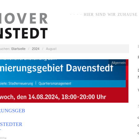
· · · · HIER SIND WIR ZUHAUSE ·
uchen:
Startseite
/
2024
/
August
Allgemein
RUNGSGEB
STEDTER
T
2024