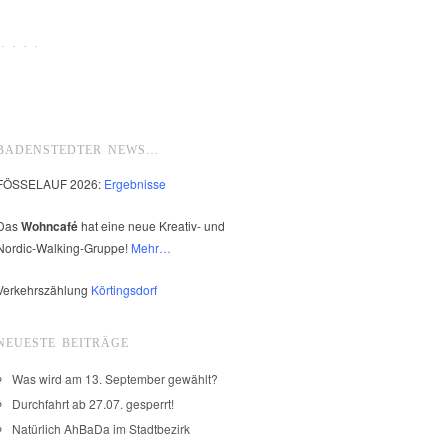
 · · ·
BADENSTEDTER NEWS…
FÖSSELAUF 2026:
Ergebnisse
Das
Wohncafé
hat eine neue Kreativ- und
Nordic-Walking-Gruppe!
Mehr…
Verkehrszählung
Körtingsdorf
NEUESTE BEITRÄGE
Was wird am 13. September gewählt?
Durchfahrt ab 27.07. gesperrt!
Natürlich AhBaDa im Stadtbezirk