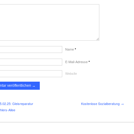
Name
*
E-Mail-Adresse
*
Website
.02.25: Gleis­re­pa­ra­tur
Kostenlose Sozialberatung →
­lers-Allee