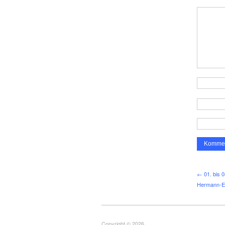
← 01. bis 05
Her­mann-Eh
Copyright © 2026