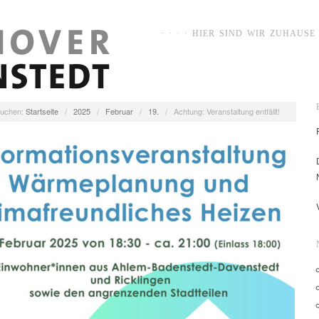
· · · · HIER SIND WIR ZUHAUSE ·
uchen:
Startseite
/
2025
/
Februar
/
19.
/
Achtung: Veranstaltung entfällt!