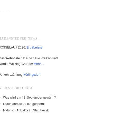
 · · ·
BADENSTEDTER NEWS…
FÖSSELAUF 2026:
Ergebnisse
Das
Wohncafé
hat eine neue Kreativ- und
Nordic-Walking-Gruppe!
Mehr…
Verkehrszählung
Körtingsdorf
NEUESTE BEITRÄGE
Was wird am 13. September gewählt?
Durchfahrt ab 27.07. gesperrt!
Natürlich AhBaDa im Stadtbezirk