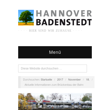
· · · · HIER SIND WIR ZUHAUSE · · · ·
Menü
Durchsuchen:
Startseite
/
2017
/
November
/
18.
/
Aktuelle Informationen zum Brückenbau der Bahn