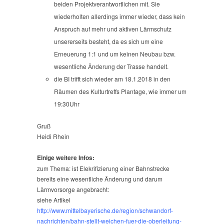
beiden Projektverantwortlichen mit. Sie
wiederholten allerdings immer wieder, dass kein
Anspruch auf mehr und aktiven Lärmschutz
unsererseits besteht, da es sich um eine
Erneuerung 1:1 und um keinen Neubau bzw.
wesentliche Änderung der Trasse handelt.
die BI trifft sich wieder am 18.1.2018 in den
Räumen des Kulturtreffs Plantage, wie immer um
19:30Uhr
Gruß
Heidi Rhein
Einige weitere Infos:
zum Thema: ist Elekrifizierung einer Bahnstrecke
bereits eine wesentliche Änderung und darum
Lärmvorsorge angebracht:
siehe Artikel
http://www.mittelbayerische.de/region/schwandorf-
nachrichten/bahn-stellt-weichen-fuer-die-oberleitung-