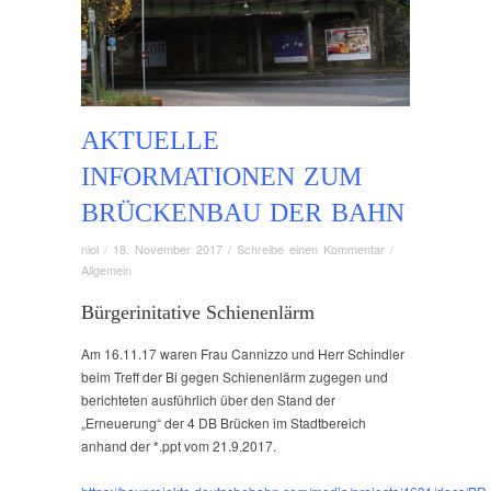
AKTUELLE
INFORMATIONEN ZUM
BRÜCKENBAU DER BAHN
niol
/
18. November 2017
/
Schreibe einen Kommentar
/
Allgemein
Bürgerinitative Schienenlärm
Am 16.11.17 waren Frau Cannizzo und Herr Schindler
beim Treff der Bi gegen Schienenlärm zugegen und
berichteten ausführlich über den Stand der
„Erneuerung“ der 4 DB Brücken im Stadtbereich
anhand der *.ppt vom 21.9.2017.