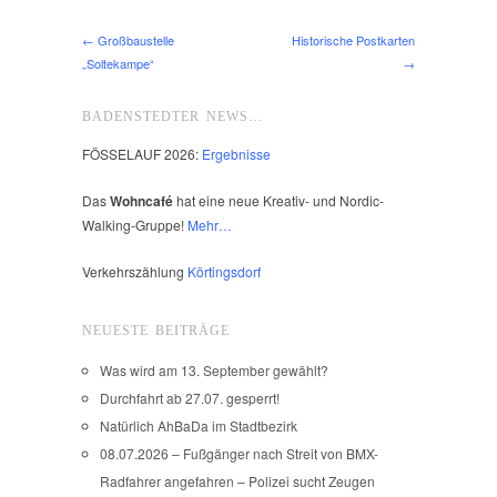
← Großbaustelle
Historische Postkarten
„Soltekampe“
→
BADENSTEDTER NEWS…
FÖSSELAUF 2026:
Ergebnisse
Das
Wohncafé
hat eine neue Kreativ- und Nordic-
Walking-Gruppe!
Mehr…
Verkehrszählung
Körtingsdorf
NEUESTE BEITRÄGE
Was wird am 13. September gewählt?
Durchfahrt ab 27.07. gesperrt!
Natürlich AhBaDa im Stadtbezirk
08.07.2026 – Fußgänger nach Streit von BMX-
Radfahrer angefahren – Polizei sucht Zeugen