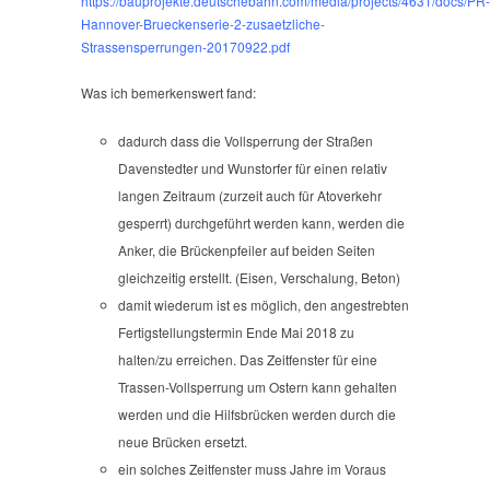
https://bauprojekte.deutschebahn.com/media/projects/4631/docs/PR-
Hannover-Brueckenserie-2-zusaetzliche-
Strassensperrungen-20170922.pdf
Was ich bemerkenswert fand:
dadurch dass die Vollsperrung der Straßen
Davenstedter und Wunstorfer für einen relativ
langen Zeitraum (zurzeit auch für Atoverkehr
gesperrt) durchgeführt werden kann, werden die
Anker, die Brückenpfeiler auf beiden Seiten
gleichzeitig erstellt. (Eisen, Verschalung, Beton)
damit wiederum ist es möglich, den angestrebten
Fertigstellungstermin Ende Mai 2018 zu
halten/zu erreichen. Das Zeitfenster für eine
Trassen-Vollsperrung um Ostern kann gehalten
werden und die Hilfsbrücken werden durch die
neue Brücken ersetzt.
ein solches Zeitfenster muss Jahre im Voraus