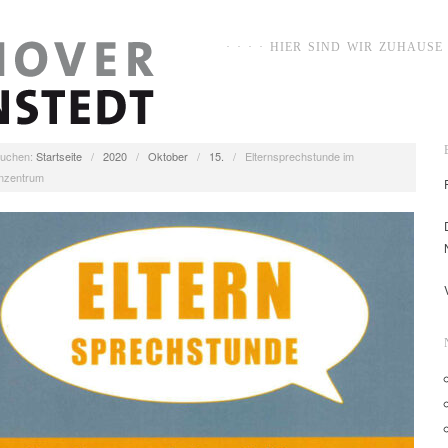
· · · · HIER SIND WIR ZUHAUSE ·
uchen:
Startseite
/
2020
/
Oktober
/
15.
/
Elternsprechstunde im
enzentrum