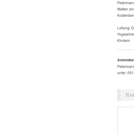
Petermann
Matten si
Kostenbeit
Leitung: D
Yogalehre
Kindern
Anmeldung
Petermann
unter: 05
Ko