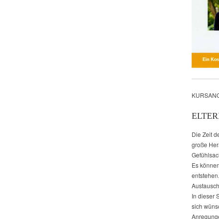
KURSANG
ELTER
Die Zeit d
große Her
Gefühlsac
Es können
entstehen
Austausch 
In dieser 
sich wüns
Anregunge