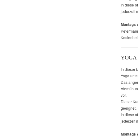
In diese o
jederzeit 
Montags v
Petermann
Kostenbeit
YOGA 
In dieser 
Yoga unte
Das angem
Atemübung
vor.
Dieser Ku
geeignet.
In diese o
jederzeit 
Montags v