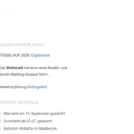
 · · ·
BADENSTEDTER NEWS…
FÖSSELAUF 2026:
Ergebnisse
Das
Wohncafé
hat eine neue Kreativ- und
Nordic-Walking-Gruppe!
Mehr…
Verkehrszählung
Körtingsdorf
NEUESTE BEITRÄGE
Was wird am 13. September gewählt?
Durchfahrt ab 27.07. gesperrt!
Natürlich AhBaDa im Stadtbezirk