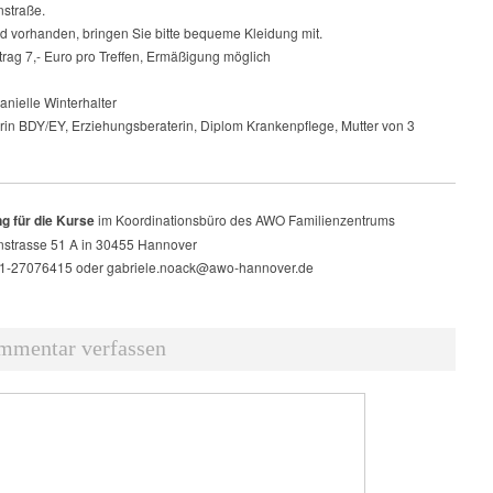
straße.
nd vorhanden, bringen Sie bitte bequeme Kleidung mit.
rag 7,- Euro pro Treffen, Ermäßigung möglich
anielle Winterhalter
rin BDY/EY, Erziehungsberaterin, Diplom Krankenpflege, Mutter von 3
 für die Kurse
im Koordinationsbüro des AWO Familienzentrums
strasse 51 A in 30455 Hannover
11-27076415 oder gabriele.noack@awo-hannover.de
mmentar verfassen