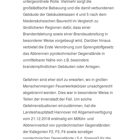
untergeordnete Rolle. Vielmehr sorgt die
großstädtische Bebauung und die damit verbundenen
Gebäude der Gebäudeklassen 4 und 5 nach dem
Niedersächsischen Baurecht im Vergleich zu
ländlicheren Regionen dafür, dass einer
Brandentstehung sowie einer Brandausbreitung in
besonderer Weise vorgebeugt wird. Darüber hinaus
verbietet die Erste Verordnung zum Sprengstoffgesetz
das Abbrennen pyrotechnischer Gegenstände in
unmittelbarer Nähe von z.B. besonders
brandempfindlichen Gebäuden oder Anlagen.
Gefahren sind eher dort zu erwarten, wo in großen
Menschenmengen Feuerwerkskörper unsachgerecht
abgebrannt werden. Dies war in besonderer Weise in
Teilen der Innenstadt der Fall. Um solche
Gefahrensituationen einzudämmen, hat die
Landeshauptstadt Hannover mit Allgemeinverfügung
vom 21.12.2018 erstmalig ein Mitführ- und
Abbrennverbot von pyrotechnischen Gegenständen
der Kategorien F2, F3, F4 sowie sonstiger
pyrotechnischer Gegenstände i.S.d. SprengG für die