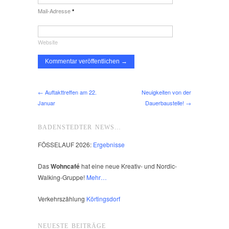
Mail-Adresse
*
Website
← Auftakttreffen am 22.
Neuigkeiten von der
Januar
Dauerbaustelle! →
BADENSTEDTER NEWS…
FÖSSELAUF 2026:
Ergebnisse
Das
Wohncafé
hat eine neue Kreativ- und Nordic-
Walking-Gruppe!
Mehr…
Verkehrszählung
Körtingsdorf
NEUESTE BEITRÄGE