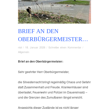
BRIEF AN DEN
OBERBÜRGERMEISTER…
niol
/
18. Januar 2026
/
Schreibe einen Kommentar
/
Allgemein
Brief an den Oberbürgermeister:
Sehr geehrter Herr Oberbürgermeister,
die Silvesternacht bringt regelmäßig Chaos und Gefahr
statt Zusammenhalt und Freude. Krankenhäuser sind
überlastet, Feuerwehr und Polizei im Dauereinsatz –
und die Grenzen des Zumutbaren längst erreicht.
Angesichts dieser Zustände ist es nicht länger