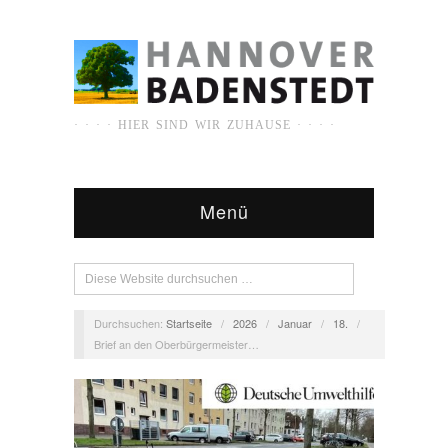
· · · · HIER SIND WIR ZUHAUSE · · · ·
Menü
Durchsuchen:
Startseite
/
2026
/
Januar
/
18.
/
Brief an den Oberbürgermeister…